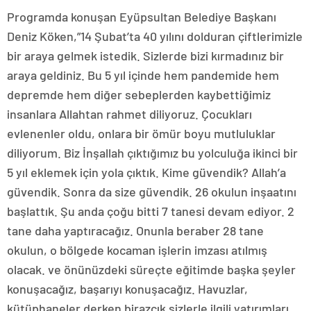
Programda konuşan Eyüpsultan Belediye Başkanı
Deniz Köken,”14 Şubat’ta 40 yılını dolduran çiftlerimizle
bir araya gelmek istedik. Sizlerde bizi kırmadınız bir
araya geldiniz. Bu 5 yıl içinde hem pandemide hem
depremde hem diğer sebeplerden kaybettiğimiz
insanlara Allahtan rahmet diliyoruz. Çocukları
evlenenler oldu, onlara bir ömür boyu mutluluklar
diliyorum. Biz İnşallah çıktığımız bu yolculuğa ikinci bir
5 yıl eklemek için yola çıktık. Kime güvendik? Allah’a
güvendik. Sonra da size güvendik. 26 okulun inşaatını
başlattık. Şu anda çoğu bitti 7 tanesi devam ediyor. 2
tane daha yaptıracağız. Onunla beraber 28 tane
okulun, o bölgede kocaman işlerin imzası atılmış
olacak. ve önünüzdeki süreçte eğitimde başka şeyler
konuşacağız, başarıyı konuşacağız. Havuzlar,
kütüphaneler derken birazcık sizlerle ilgili yatırımları