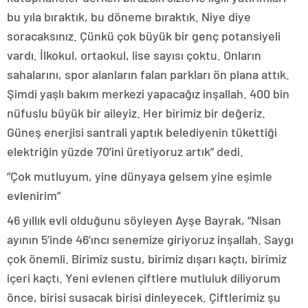
bu yıla bıraktık, bu döneme bıraktık. Niye diye
soracaksınız. Çünkü çok büyük bir genç potansiyeli
vardı. İlkokul, ortaokul, lise sayısı çoktu. Onların
sahalarını, spor alanların falan parkları ön plana attık.
Şimdi yaşlı bakım merkezi yapacağız inşallah. 400 bin
nüfuslu büyük bir aileyiz. Her birimiz bir değeriz.
Güneş enerjisi santrali yaptık belediyenin tükettiği
elektriğin yüzde 70’ini üretiyoruz artık” dedi.
“Çok mutluyum, yine dünyaya gelsem yine eşimle
evlenirim”
46 yıllık evli olduğunu söyleyen Ayşe Bayrak, “Nisan
ayının 5’inde 46’ıncı senemize giriyoruz inşallah. Saygı
çok önemli. Birimiz sustu, birimiz dışarı kaçtı, birimiz
içeri kaçtı. Yeni evlenen çiftlere mutluluk diliyorum
önce, birisi susacak birisi dinleyecek. Çiftlerimiz şu