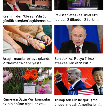
Pakistan ateşkesi ihlal etti
Kremlin’den ‘Ukrayna’da 30
iddiası! 2 ülkeden 2 farklı
günlük ateşkes’ açıklaması:
açıklama
Bunu iyice düşünmeliyiz
Araştırmacılar ortaya çıkardı!
Son dakika! Rusya 3. kez
‘Alzheimer’a genç yaşta
ateşkes ilan etti! Putin:
yakalanabilirsiniz’
Erdoğan ile görüşme
gerçekleştireceğiz
Rümeysa Öztürk’ün komşuları
Trump’tan Çin ile görüşme
evinin önüne çiçekler ve
öncesi mesaj: Amerika için iyi