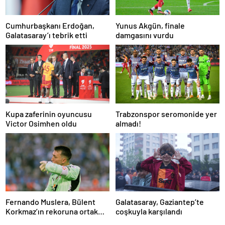
Cumhurbaşkanı Erdoğan,
Yunus Akgün, finale
Galatasaray’ı tebrik etti
damgasını vurdu
Kupa zaferinin oyuncusu
Trabzonspor seromonide yer
Victor Osimhen oldu
almadı!
Fernando Muslera, Bülent
Galatasaray, Gaziantep’te
Korkmaz’ın rekoruna ortak
coşkuyla karşılandı
oldu