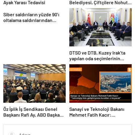
Ayak Yarası Tedavisi
Belediyesi, Çiftçilere Nohut
Tohumu Desteği Veriyor
Siber saldırıların yüzde 90’ı
oltalama saldırılarından
oluşuyor
DTSO ve DTB, Kuzey Irak’ta
yapılan oda seçimlerinin
ardından işbirliklerini
güçlendirmek için ziyaretler
gerçekleştirdi
Öz İplik İş Sendikası Genel
Sanayi ve Teknoloji Bakanı
Başkanı Rafi Ay, ABD Başkanı
Mehmet Fatih Kacır:
Joe Biden’ın Özel Danışmanı
“Teknolojiyi kim geliştiriyorsa
ile görüştü
kuralları o koyacak”