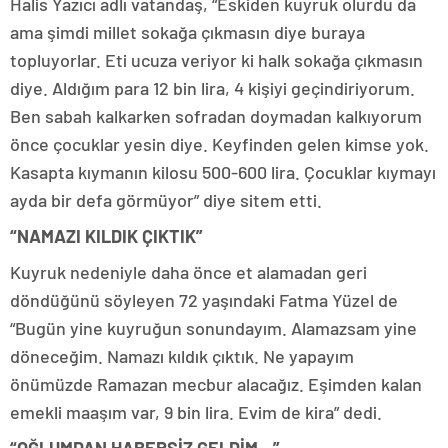
Halis Yazıcı adlı vatandaş, “Eskiden kuyruk olurdu da
ama şimdi millet sokağa çıkmasın diye buraya
topluyorlar. Eti ucuza veriyor ki halk sokağa çıkmasın
diye. Aldığım para 12 bin lira, 4 kişiyi geçindiriyorum.
Ben sabah kalkarken sofradan doymadan kalkıyorum
önce çocuklar yesin diye. Keyfinden gelen kimse yok.
Kasapta kıymanın kilosu 500-600 lira. Çocuklar kıymayı
ayda bir defa görmüyor” diye sitem etti.
“NAMAZI KILDIK ÇIKTIK”
Kuyruk nedeniyle daha önce et alamadan geri
döndüğünü söyleyen 72 yaşındaki Fatma Yüzel de
“Bugün yine kuyruğun sonundayım. Alamazsam yine
döneceğim. Namazı kıldık çıktık. Ne yapayım
önümüzde Ramazan mecbur alacağız. Eşimden kalan
emekli maaşım var, 9 bin lira. Evim de kira” dedi.