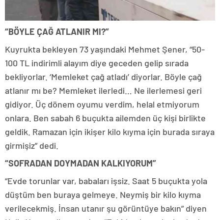
“BÖYLE ÇAĞ ATLANIR MI?”
Kuyrukta bekleyen 73 yaşındaki Mehmet Şener, “50-
100 TL indirimli alayım diye geceden gelip sırada
bekliyorlar. ‘Memleket çağ atladı’ diyorlar. Böyle çağ
atlanır mı be? Memleket ilerledi… Ne ilerlemesi geri
gidiyor. Üç dönem oyumu verdim, helal etmiyorum
onlara. Ben sabah 6 buçukta ailemden üç kişi birlikte
geldik. Ramazan için ikişer kilo kıyma için burada sıraya
girmişiz” dedi.
“SOFRADAN DOYMADAN KALKIYORUM”
“Evde torunlar var, babaları işsiz. Saat 5 buçukta yola
düştüm ben buraya gelmeye. Neymiş bir kilo kıyma
verilecekmiş. İnsan utanır şu görüntüye bakın” diyen