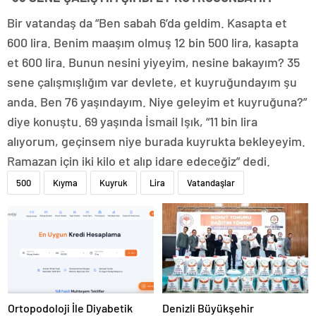
Bir vatandaş da “Ben sabah 6’da geldim. Kasapta et
600 lira. Benim maaşım olmuş 12 bin 500 lira, kasapta
et 600 lira. Bunun nesini yiyeyim, nesine bakayım? 35
sene çalışmışlığım var devlete, et kuyruğundayım şu
anda. Ben 76 yaşındayım. Niye geleyim et kuyruğuna?”
diye konuştu. 69 yaşında İsmail Işık, “11 bin lira
alıyorum, geçinsem niye burada kuyrukta bekleyeyim.
Ramazan için iki kilo et alıp idare edeceğiz” dedi.
500
Kıyma
Kuyruk
Lira
Vatandaşlar
Ortopodoloji İle Diyabetik
Denizli Büyükşehir