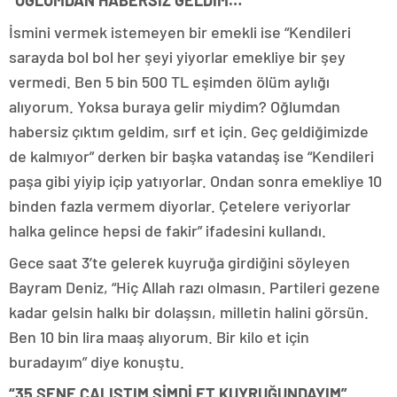
“OĞLUMDAN HABERSİZ GELDİM…”
İsmini vermek istemeyen bir emekli ise “Kendileri
sarayda bol bol her şeyi yiyorlar emekliye bir şey
vermedi. Ben 5 bin 500 TL eşimden ölüm aylığı
alıyorum. Yoksa buraya gelir miydim? Oğlumdan
habersiz çıktım geldim, sırf et için. Geç geldiğimizde
de kalmıyor” derken bir başka vatandaş ise “Kendileri
paşa gibi yiyip içip yatıyorlar. Ondan sonra emekliye 10
binden fazla vermem diyorlar. Çetelere veriyorlar
halka gelince hepsi de fakir” ifadesini kullandı.
Gece saat 3’te gelerek kuyruğa girdiğini söyleyen
Bayram Deniz, “Hiç Allah razı olmasın. Partileri gezene
kadar gelsin halkı bir dolaşsın, milletin halini görsün.
Ben 10 bin lira maaş alıyorum. Bir kilo et için
buradayım” diye konuştu.
“35 SENE ÇALIŞTIM ŞİMDİ ET KUYRUĞUNDAYIM”