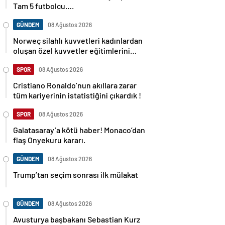
Tam 5 futbolcu….
GÜNDEM
08 Ağustos 2026
Norweç silahlı kuvvetleri kadınlardan
oluşan özel kuvvetler eğitimlerini
başlattı.
SPOR
08 Ağustos 2026
Cristiano Ronaldo’nun akıllara zarar
tüm kariyerinin istatistiğini çıkardık !
SPOR
08 Ağustos 2026
Galatasaray’a kötü haber! Monaco’dan
flaş Onyekuru kararı.
GÜNDEM
08 Ağustos 2026
Trump’tan seçim sonrası ilk mülakat
GÜNDEM
08 Ağustos 2026
Avusturya başbakanı Sebastian Kurz