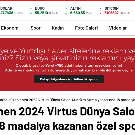
DOLAR
EURO
ALTIN
BITCOIN
47,7436
55,2510
6.660,55
3106647
0.18%
0.32%
2,59
-0,30%
Ekonomi
Spor
Kadın
Foto Galeri
Videolar
sa’da düzenlenen 2024 Virtus Dünya Salon Atletizm Şampiyonası’nda 18 madalya
nen 2024 Virtus Dünya Salo
8 madalya kazanan özel spo