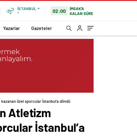
İMSAK'A
İSTANBUL
02:00
KALAN SÜRE
°
Yazarlar
Gazeteler
 kazanan özel sporcular İstanbul’a döndü
n Atletizm
rcular İstanbul’a