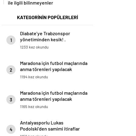
ile ilgili bilinmeyenler
KATEGORİNİN POPÜLERLERİ
Diabate’ye Trabzonspor
yönetiminden kesik! .
1
1233 kez okundu
Maradona için futbol maçlarında
anma törenleri yapılacak
2
1194 kez okundu
Maradona için futbol maçlarında
anma törenleri yapılacak
3
1165 kez okundu
Antalyasporlu Lukas
Podolski’den samimi itiraflar
4
“Türkiye benim ikinci vatanım” .