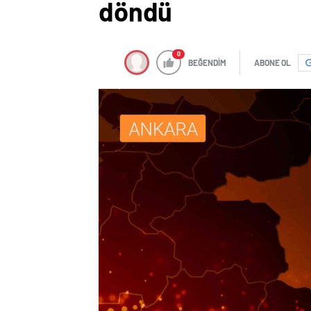
döndü
0
BEĞENDİM
ABONE OL