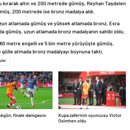
u kırarak altın ve 200 metrede gümüş, Reyhan Taşdelen
müş, 200 metrede ise bronz madalya aldı.
 uzun atlamada gümüş ve yüksek atlamada bronz, Esra
da gümüş, uzun atlamada bronz madalyanın sahibi oldu.
n, 60 metre engelli ve 5 bin metre yürüyüşte gümüş,
 gülle atmada bronz madalyayı boynuna taktı.
ular
kgün, finale damgasını
Kupa zaferinin oyuncusu Victor
Osimhen oldu