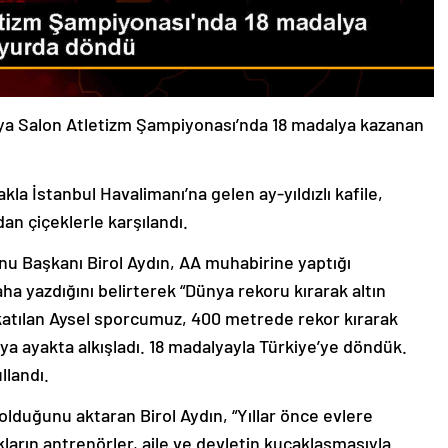
ya Salon Atletizm Şampiyonası’nda 18 madalya kazanan
kla İstanbul Havalimanı’na gelen ay-yıldızlı kafile,
dan çiçeklerle karşılandı.
u Başkanı Birol Aydın, AA muhabirine yaptığı
aha yazdığını belirterek “Dünya rekoru kırarak altın
za katılan Aysel sporcumuz, 400 metrede rekor kırarak
ya ayakta alkışladı. 18 madalyayla Türkiye’ye döndük.
llandı.
olduğunu aktaran Birol Aydın, “Yıllar önce evlere
arın antrenörler, aile ve devletin kucaklaşmasıyla