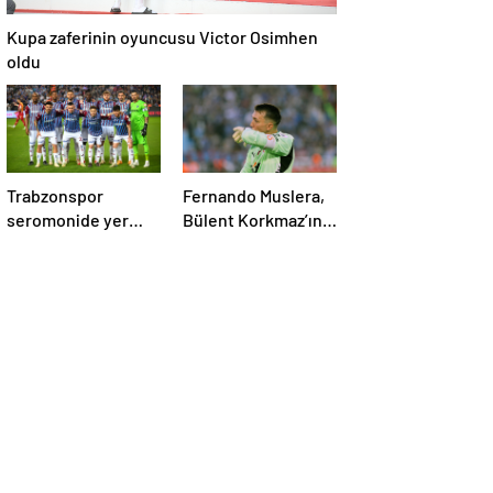
Kupa zaferinin oyuncusu Victor Osimhen
oldu
Trabzonspor
Fernando Muslera,
seromonide yer
Bülent Korkmaz’ın
almadı!
rekoruna ortak oldu