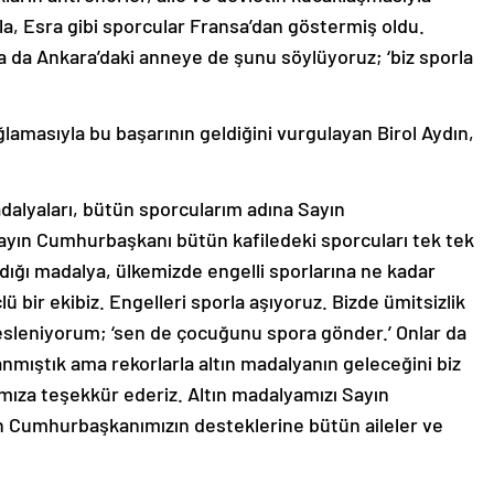
la, Esra gibi sporcular Fransa’dan göstermiş oldu.
a da Ankara’daki anneye de şunu söylüyoruz; ‘biz sporla
lamasıyla bu başarının geldiğini vurgulayan Birol Aydın,
alyaları, bütün sporcularım adına Sayın
ın Cumhurbaşkanı bütün kafiledeki sporcuları tek tek
ldığı madalya, ülkemizde engelli sporlarına ne kadar
ü bir ekibiz. Engelleri sporla aşıyoruz. Bizde ümitsizlik
esleniyorum; ‘sen de çocuğunu spora gönder.’ Onlar da
anmıştık ama rekorlarla altın madalyanın geleceğini biz
mıza teşekkür ederiz. Altın madalyamızı Sayın
 Cumhurbaşkanımızın desteklerine bütün aileler ve