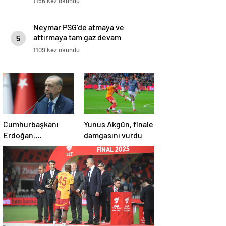
1156 kez okundu
Neymar PSG’de atmaya ve
attırmaya tam gaz devam
5
ediyor!
1109 kez okundu
Cumhurbaşkanı
Yunus Akgün, finale
Erdoğan,
damgasını vurdu
Galatasaray’ı tebrik
etti