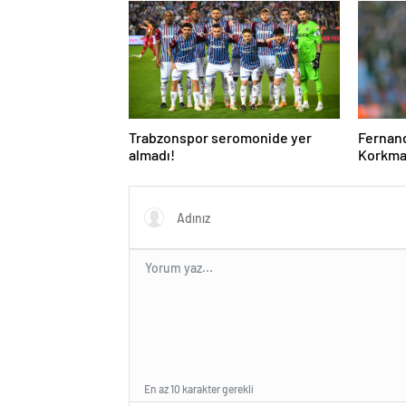
Trabzonspor seromonide yer
Fernand
almadı!
Korkmaz
En az 10 karakter gerekli