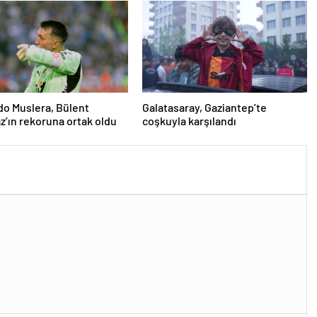
o Muslera, Bülent
Galatasaray, Gaziantep’te
’ın rekoruna ortak oldu
coşkuyla karşılandı