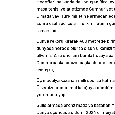
Hedefleri hakkında da konuşan Birol Ay
masa tenisi ve atletizmde Cumhuriyet t
O madalyayı Türk milletine armağan e
sonra özel sporcular, Türk milletinin g
tamamladı.
Dünya rekoru kırarak 400 metrede biri
dünyada nerede olursa olsun ülkemizi
ülkemiz. Antrenörüm Damla hocaya bana
Cumhurbaşkanımıza, başkanlarıma, eme
konuştu.
Üç madalya kazanan milli sporcu Fatma
Ülkemize bunun mutluluğuyla döndüm.
yorumunu yaptı.
Gülle atmada bronz madalya kazanan M
Dünya üçüncüsü oldum. 2024 olimpiyatl