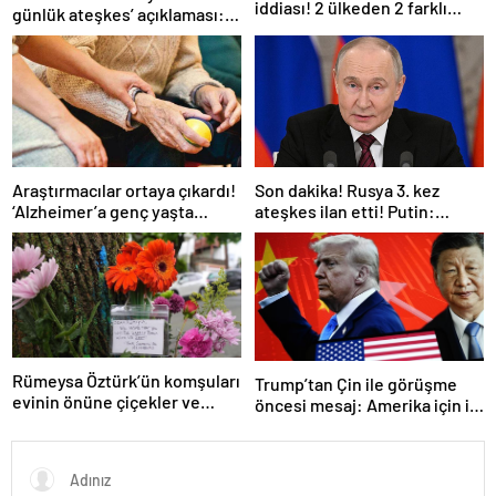
iddiası! 2 ülkeden 2 farklı
günlük ateşkes’ açıklaması:
açıklama
Bunu iyice düşünmeliyiz
Araştırmacılar ortaya çıkardı!
Son dakika! Rusya 3. kez
‘Alzheimer’a genç yaşta
ateşkes ilan etti! Putin:
yakalanabilirsiniz’
Erdoğan ile görüşme
gerçekleştireceğiz
Rümeysa Öztürk’ün komşuları
Trump’tan Çin ile görüşme
evinin önüne çiçekler ve
öncesi mesaj: Amerika için iyi
notlar bıraktı
bir anlaşma yapmalıyız