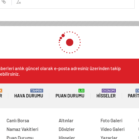
berleri anlık güncel olarak e-posta adresiniz üzerinden takip
ebilirsiniz.
K
TAHMİNİ
LİG
EKONOMİ
E
R
HAVA DURUMU
PUAN DURUMU
HISSELER
PARI
Canlı Borsa
Altınlar
Foto Galeri
Namaz Vakitleri
Dövizler
Video Galeri
Puan Durumu
Hisseler
Yazarlar