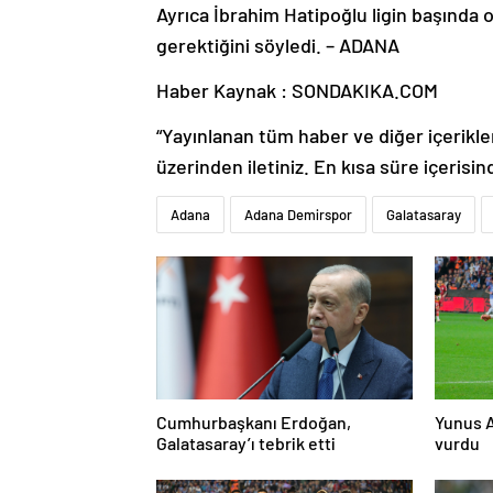
Ayrıca İbrahim Hatipoğlu ligin başında o
gerektiğini söyledi. – ADANA
Haber Kaynak : SONDAKIKA.COM
“Yayınlanan tüm haber ve diğer içerikler i
üzerinden iletiniz. En kısa süre içerisin
Adana
Adana Demirspor
Galatasaray
Cumhurbaşkanı Erdoğan,
Yunus A
Galatasaray’ı tebrik etti
vurdu