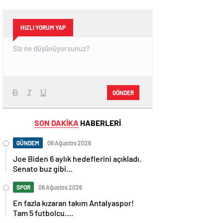
HIZLI YORUM YAP
GÖNDER
SON DAKİKA
HABERLERİ
GÜNDEM
06 Ağustos 2026
Joe Biden 6 aylık hedeflerini açıkladı.
Senato buz gibi…
SPOR
06 Ağustos 2026
En fazla kızaran takım Antalyaspor!
Tam 5 futbolcu….