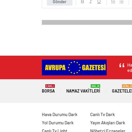
Gönder
Ha
ed
CANLI
ANLIK
GÜNLÜ
BORSA
NAMAZ VAKITLERI
GAZETELE
Hava Durumu Dark
Canlı Tv Dark
Yol Durumu Dark
Yayın Akışları Dark
Canlı Tv Light
Nöbetçi Eczaneler