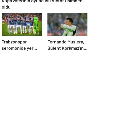
Kupa zaferinin oyuncusu Victor Osimhen
oldu
Trabzonspor
Fernando Muslera,
seromonide yer
Bülent Korkmaz’ın
almadı!
rekoruna ortak oldu