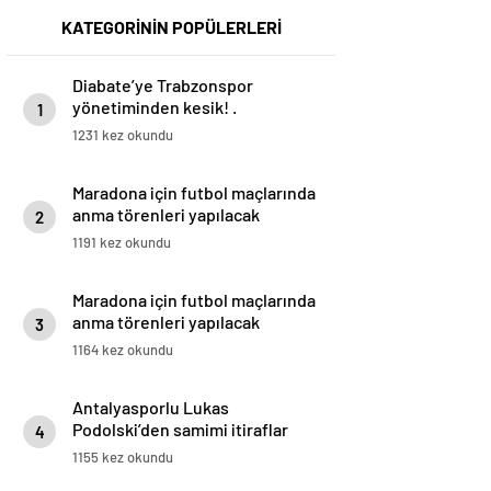
KATEGORİNİN POPÜLERLERİ
Diabate’ye Trabzonspor
yönetiminden kesik! .
1
1231 kez okundu
Maradona için futbol maçlarında
anma törenleri yapılacak
2
1191 kez okundu
Maradona için futbol maçlarında
anma törenleri yapılacak
3
1164 kez okundu
Antalyasporlu Lukas
Podolski’den samimi itiraflar
4
“Türkiye benim ikinci vatanım” .
1155 kez okundu