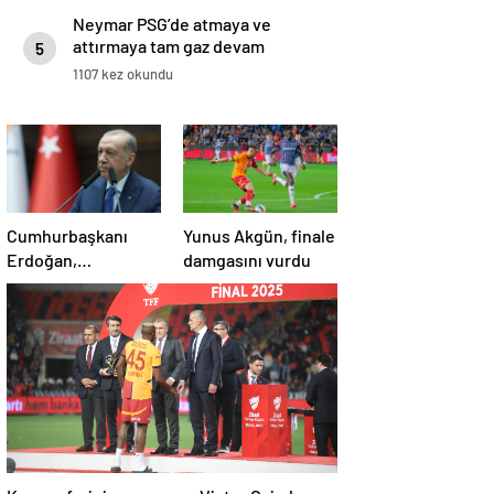
Neymar PSG’de atmaya ve
attırmaya tam gaz devam
5
ediyor!
1107 kez okundu
Cumhurbaşkanı
Yunus Akgün, finale
Erdoğan,
damgasını vurdu
Galatasaray’ı tebrik
etti