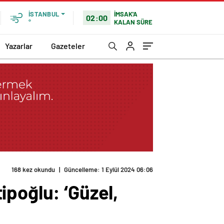
İMSAK'A
İSTANBUL
02:00
KALAN SÜRE
°
Yazarlar
Gazeteler
168 kez okundu
|
Güncelleme: 1 Eylül 2024 06:06
ipoğlu: ‘Güzel,