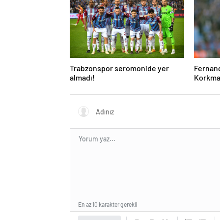
Trabzonspor seromonide yer
Fernand
almadı!
Korkmaz
En az 10 karakter gerekli