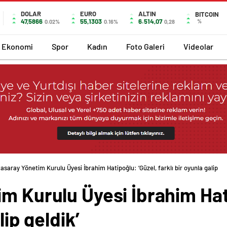
DOLAR
EURO
ALTIN
BITCOIN
47,5866
55,1303
6.514,07
%
0.02%
0.16%
0,28
Ekonomi
Spor
Kadın
Foto Galeri
Videolar
asaray Yönetim Kurulu Üyesi İbrahim Hatipoğlu: ‘Güzel, farklı bir oyunla galip
m Kurulu Üyesi İbrahim Hat
lip geldik’