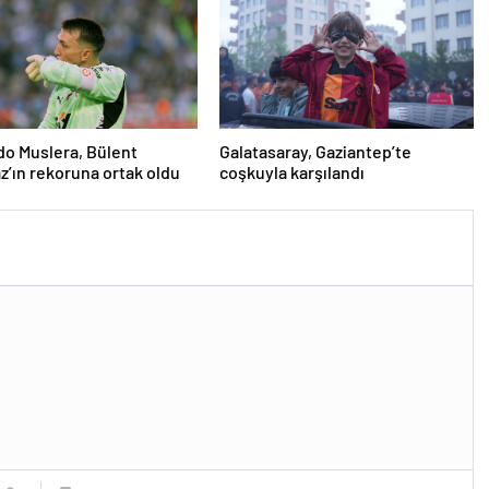
o Muslera, Bülent
Galatasaray, Gaziantep’te
’ın rekoruna ortak oldu
coşkuyla karşılandı