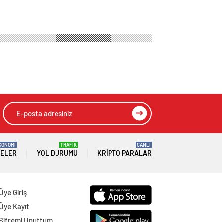
KONOMİ
TRAFİK
CANLI
TELER
YOL DURUMU
KRIPTO PARALAR
Üye Giriş
Üye Kayıt
Şifremi Unuttum