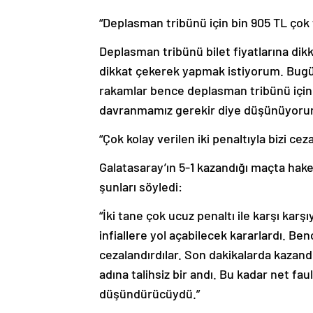
“Deplasman tribünü için bin 905 TL çok 
Deplasman tribünü bilet fiyatlarına dikk
dikkat çekerek yapmak istiyorum. Bugün s
rakamlar bence deplasman tribünü için
davranmamız gerekir diye düşünüyorum
“Çok kolay verilen iki penaltıyla bizi ceza
Galatasaray’ın 5-1 kazandığı maçta hak
şunları söyledi:
“İki tane çok ucuz penaltı ile karşı kar
infiallere yol açabilecek kararlardı. Benc
cezalandırdılar. Son dakikalarda kazand
adına talihsiz bir andı. Bu kadar net fa
düşündürücüydü.”