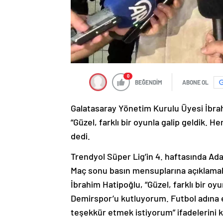
0
BEĞENDİM
ABONE OL
Galatasaray Yönetim Kurulu Üyesi İbra
“Güzel, farklı bir oyunla galip geldik
dedi.
Trendyol Süper Lig’in 4. haftasında Ad
Maç sonu basın mensuplarına açıklama
İbrahim Hatipoğlu, “Güzel, farklı bir o
Demirspor’u kutluyorum. Futbol adına e
teşekkür etmek istiyorum” ifadelerini k