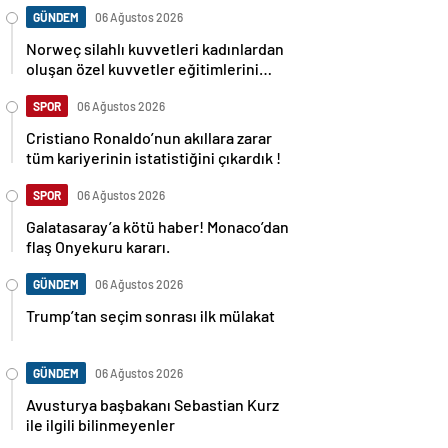
GÜNDEM
06 Ağustos 2026
Norweç silahlı kuvvetleri kadınlardan
oluşan özel kuvvetler eğitimlerini
başlattı.
SPOR
06 Ağustos 2026
Cristiano Ronaldo’nun akıllara zarar
tüm kariyerinin istatistiğini çıkardık !
SPOR
06 Ağustos 2026
Galatasaray’a kötü haber! Monaco’dan
flaş Onyekuru kararı.
GÜNDEM
06 Ağustos 2026
Trump’tan seçim sonrası ilk mülakat
GÜNDEM
06 Ağustos 2026
Avusturya başbakanı Sebastian Kurz
ile ilgili bilinmeyenler