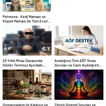
Petmona : Kedi Maması ve
Köpek Maması İle Tüm Evcil
Hayvan Ürünleri
25 Yıllık Miras Davasında
Aradığınız Tüm AÖF Sınav
Gözler Temmuz Ayındaki
Soruları ve Canlı Açıköğretim
Karar Duruşmasına Çevrildi
Forumu Burada
Osmanzadem ile Katkısız ve
Zihnin Gizemli Sınırları ve