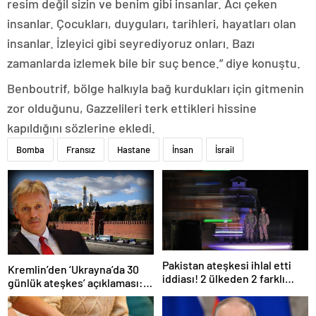
resim değil sizin ve benim gibi insanlar. Acı çeken
insanlar. Çocukları, duyguları, tarihleri, hayatları olan
insanlar. İzleyici gibi seyrediyoruz onları. Bazı
zamanlarda izlemek bile bir suç bence.” diye konuştu.
Benboutrif, bölge halkıyla bağ kurdukları için gitmenin
zor olduğunu, Gazzelileri terk ettikleri hissine
kapıldığını sözlerine ekledi.
Bomba
Fransız
Hastane
İnsan
İsrail
Pakistan ateşkesi ihlal etti
Kremlin’den ‘Ukrayna’da 30
iddiası! 2 ülkeden 2 farklı
günlük ateşkes’ açıklaması:
açıklama
Bunu iyice düşünmeliyiz