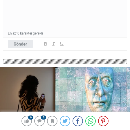
En az 10 karakter gerekli
Gönder
0
0
0
0