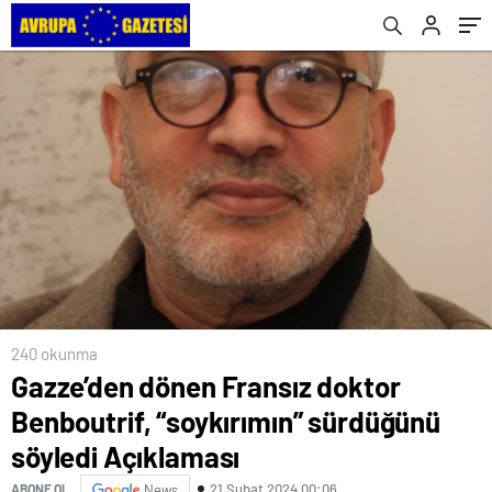
240 okunma
Gazze’den dönen Fransız doktor
Benboutrif, “soykırımın” sürdüğünü
söyledi Açıklaması
21 Şubat 2024 00:06
ABONE OL
News