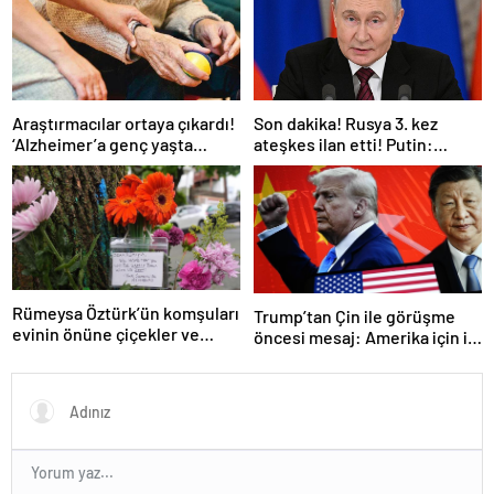
Araştırmacılar ortaya çıkardı!
Son dakika! Rusya 3. kez
‘Alzheimer’a genç yaşta
ateşkes ilan etti! Putin:
yakalanabilirsiniz’
Erdoğan ile görüşme
gerçekleştireceğiz
Rümeysa Öztürk’ün komşuları
Trump’tan Çin ile görüşme
evinin önüne çiçekler ve
öncesi mesaj: Amerika için iyi
notlar bıraktı
bir anlaşma yapmalıyız