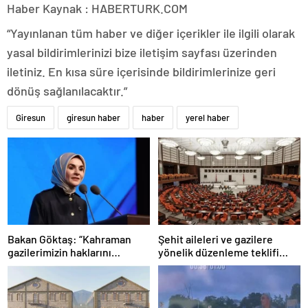
Haber Kaynak : HABERTURK.COM
“Yayınlanan tüm haber ve diğer içerikler ile ilgili olarak
yasal bildirimlerinizi bize iletişim sayfası üzerinden
iletiniz. En kısa süre içerisinde bildirimlerinize geri
dönüş sağlanılacaktır.”
Giresun
giresun haber
haber
yerel haber
Bakan Göktaş: “Kahraman
Şehit aileleri ve gazilere
gazilerimizin haklarını
yönelik düzenleme teklifi
güçlendiren yeni bir dönemin
Meclis’te kabul edildi
kapılarını aralıyoruz”