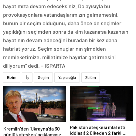
hayatımıza devam edeceksiniz. Dolayısıyla bu
provokasyonlara vatandaşlarımızın gelmemesini,
bunun bir seçim olduğunu, daha önce de seçimler
yapıldığını seçimden sonra da kim kazanırsa kazansın,
hayatının devam edeceğini buradan bir kez daha
hatırlatıyoruz. Seçim sonuçlarının şimdiden
memleketimize, milletimize hayırlar getirmesini
diliyorum” dedi. – ISPARTA
Bizim
İş
Seçim
Yapıcıoğlu
Zulüm
Pakistan ateşkesi ihlal etti
Kremlin’den ‘Ukrayna’da 30
iddiası! 2 ülkeden 2 farklı
günlük ateşkes’ açıklaması: