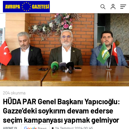
kampanyası yapmak gelmiyor
204 okunma
HÜDA PAR Genel Başkanı Yapıcıoğlu:
Gazze’deki soykırım devam ederse
seçim kampanyası yapmak gelmiyor
24 Temmuz 2024 00:45
ABONE OL
News