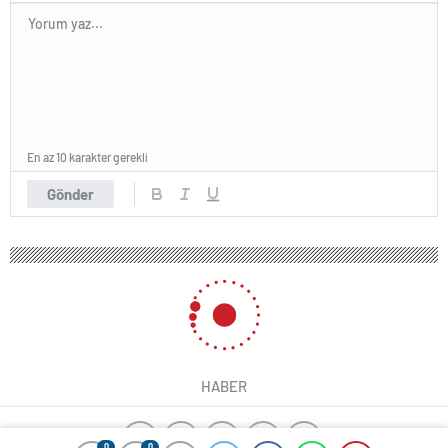
En az 10 karakter gerekli
Gönder
HABER
0
0