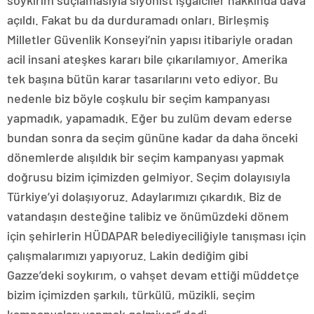
soykırım suçlamasıyla siyonist işgalciler hakkında dava
açıldı. Fakat bu da durduramadı onları. Birleşmiş
Milletler Güvenlik Konseyi’nin yapısı itibariyle oradan
acil insani ateşkes kararı bile çıkarılamıyor. Amerika
tek başına bütün karar tasarılarını veto ediyor. Bu
nedenle biz böyle coşkulu bir seçim kampanyası
yapmadık, yapamadık. Eğer bu zulüm devam ederse
bundan sonra da seçim gününe kadar da daha önceki
dönemlerde alışıldık bir seçim kampanyası yapmak
doğrusu bizim içimizden gelmiyor. Seçim dolayısıyla
Türkiye’yi dolaşıyoruz. Adaylarımızı çıkardık. Biz de
vatandaşın desteğine talibiz ve önümüzdeki dönem
için şehirlerin HÜDAPAR belediyeciliğiyle tanışması için
çalışmalarımızı yapıyoruz. Lakin dediğim gibi
Gazze’deki soykırım, o vahşet devam ettiği müddetçe
bizim içimizden şarkılı, türkülü, müzikli, seçim