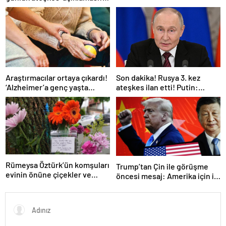
açıklama
Bunu iyice düşünmeliyiz
Araştırmacılar ortaya çıkardı!
Son dakika! Rusya 3. kez
‘Alzheimer’a genç yaşta
ateşkes ilan etti! Putin:
yakalanabilirsiniz’
Erdoğan ile görüşme
gerçekleştireceğiz
Rümeysa Öztürk’ün komşuları
Trump’tan Çin ile görüşme
evinin önüne çiçekler ve
öncesi mesaj: Amerika için iyi
notlar bıraktı
bir anlaşma yapmalıyız