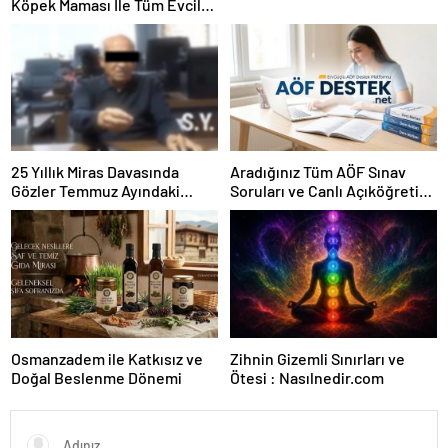
Köpek Maması İle Tüm Evcil
Hayvan Ürünleri
25 Yıllık Miras Davasında
Aradığınız Tüm AÖF Sınav
Gözler Temmuz Ayındaki
Soruları ve Canlı Açıköğretim
Karar Duruşmasına Çevrildi
Forumu Burada
Osmanzadem ile Katkısız ve
Zihnin Gizemli Sınırları ve
Doğal Beslenme Dönemi
Ötesi : Nasılnedir.com