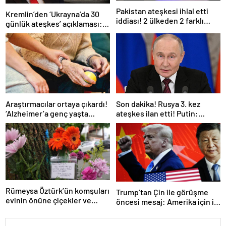
Pakistan ateşkesi ihlal etti
Kremlin’den ‘Ukrayna’da 30
iddiası! 2 ülkeden 2 farklı
günlük ateşkes’ açıklaması:
açıklama
Bunu iyice düşünmeliyiz
Araştırmacılar ortaya çıkardı!
Son dakika! Rusya 3. kez
‘Alzheimer’a genç yaşta
ateşkes ilan etti! Putin:
yakalanabilirsiniz’
Erdoğan ile görüşme
gerçekleştireceğiz
Rümeysa Öztürk’ün komşuları
Trump’tan Çin ile görüşme
evinin önüne çiçekler ve
öncesi mesaj: Amerika için iyi
notlar bıraktı
bir anlaşma yapmalıyız