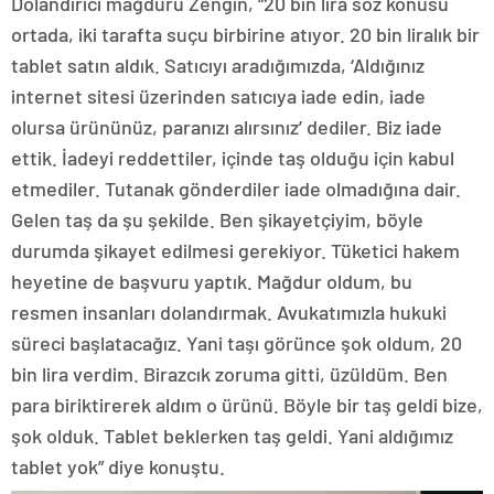
Dolandırıcı mağduru Zengin, “20 bin lira söz konusu
ortada, iki tarafta suçu birbirine atıyor. 20 bin liralık bir
tablet satın aldık. Satıcıyı aradığımızda, ‘Aldığınız
internet sitesi üzerinden satıcıya iade edin, iade
olursa ürününüz, paranızı alırsınız’ dediler. Biz iade
ettik. İadeyi reddettiler, içinde taş olduğu için kabul
etmediler. Tutanak gönderdiler iade olmadığına dair.
Gelen taş da şu şekilde. Ben şikayetçiyim, böyle
durumda şikayet edilmesi gerekiyor. Tüketici hakem
heyetine de başvuru yaptık. Mağdur oldum, bu
resmen insanları dolandırmak. Avukatımızla hukuki
süreci başlatacağız. Yani taşı görünce şok oldum, 20
bin lira verdim. Birazcık zoruma gitti, üzüldüm. Ben
para biriktirerek aldım o ürünü. Böyle bir taş geldi bize,
şok olduk. Tablet beklerken taş geldi. Yani aldığımız
tablet yok” diye konuştu.