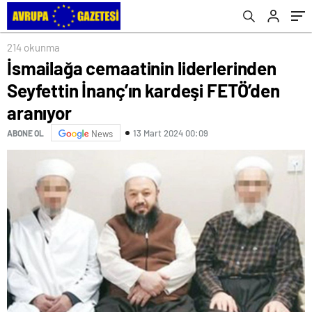
Toplantılarında Vatandaşlarla Buluştu
214 okunma
İsmailağa cemaatinin liderlerinden
Seyfettin İnanç’ın kardeşi FETÖ’den
aranıyor
13 Mart 2024 00:09
ABONE OL
News