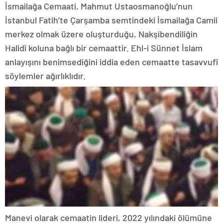
İsmailağa Cemaati, Mahmut Ustaosmanoğlu’nun
İstanbul Fatih’te Çarşamba semtindeki İsmailağa Camii
merkez olmak üzere oluşturduğu, Nakşibendiliğin
Halidî koluna bağlı bir cemaattir. Ehl-i Sünnet İslam
anlayışını benimsediğini iddia eden cemaatte tasavvufî
söylemler ağırlıklıdır.
Manevi olarak cemaatin lideri, 2022 yılındaki ölümüne