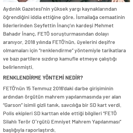
Aydınlık Gazetesi’nin yüksek yargı kaynaklarından
öğrendiğini iddia ettiğine göre, İsmailağa cemaatinin
liderlerinden Seyfettin İnanç’ın kardeşi Mehmet
Bahadır İnanç, FETÖ soruşturmasından dolayı
aranıyor. 2018 yılında FETÖ’nün, üyelerini deşifre
olmamaları için “renklendirme” yöntemiyle tarikatlara
ve bazı partilere sızdırıp kamufle etmeye çalıştığı
belirlenmişti.
RENKLENDİRME YÖNTEMİ NEDİR?
FETÖ’nün 15 Temmuz 2016’daki darbe girişiminin
ardından örgütün mahrem yapılanmasında yer alan
“Garson” isimli gizli tanık, savcılığa bir SD kart verdi.
Polis ekipleri SD karttan elde ettiği bilgileri “FETÖ
Silahlı Terör O¨rgütü Emniyet Mahrem Yapılanması”
başlığıyla raporlaştırdı.