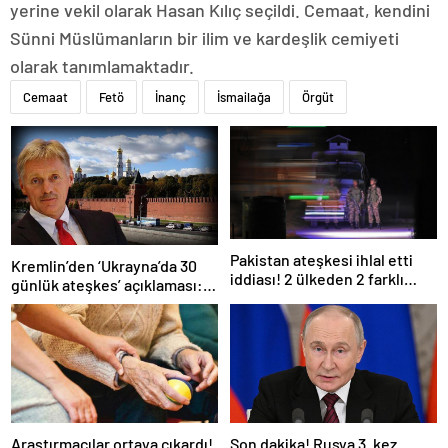
yerine vekil olarak Hasan Kılıç seçildi. Cemaat, kendini
Sünni Müslümanların bir ilim ve kardeşlik cemiyeti
olarak tanımlamaktadır.
Cemaat
Fetö
İnanç
İsmailağa
Örgüt
Pakistan ateşkesi ihlal etti
Kremlin’den ‘Ukrayna’da 30
iddiası! 2 ülkeden 2 farklı
günlük ateşkes’ açıklaması:
açıklama
Bunu iyice düşünmeliyiz
Araştırmacılar ortaya çıkardı!
Son dakika! Rusya 3. kez