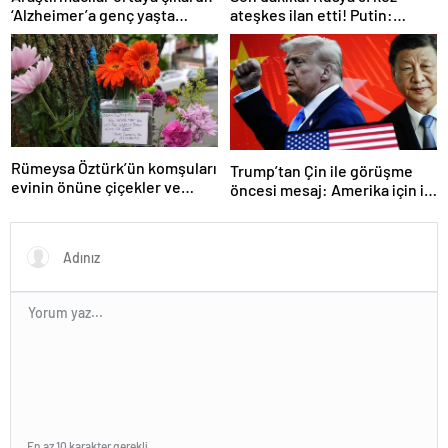
‘Alzheimer’a genç yaşta
ateşkes ilan etti! Putin:
yakalanabilirsiniz’
Erdoğan ile görüşme
gerçekleştireceğiz
Rümeysa Öztürk’ün komşuları
Trump’tan Çin ile görüşme
evinin önüne çiçekler ve
öncesi mesaj: Amerika için iyi
notlar bıraktı
bir anlaşma yapmalıyız
En az 10 karakter gerekli