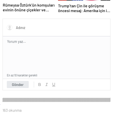
Rümeysa Öztürk’ün komşuları
Trump’tan Çin ile görüşme
evinin önüne çiçekler ve
öncesi mesaj: Amerika için iyi
notlar bıraktı
bir anlaşma yapmalıyız
En az 10 karakter gerekli
Gönder
163 okunma