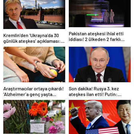
Pakistan ateşkesi ihlal etti
Kremlin’den ‘Ukrayna’da 30
iddiası! 2 ülkeden 2 farklı
günlük ateşkes’ açıklaması:
açıklama
Bunu iyice düşünmeliyiz
Araştırmacılar ortaya çıkardı!
Son dakika! Rusya 3. kez
‘Alzheimer’a genç yaşta
ateşkes ilan etti! Putin:
yakalanabilirsiniz’
Erdoğan ile görüşme
gerçekleştireceğiz