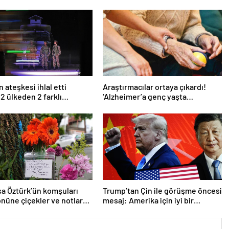
 ateşkesi ihlal etti
Araştırmacılar ortaya çıkardı!
 2 ülkeden 2 farklı
‘Alzheimer’a genç yaşta
ma
yakalanabilirsiniz’
a Öztürk’ün komşuları
Trump’tan Çin ile görüşme öncesi
önüne çiçekler ve notlar
mesaj: Amerika için iyi bir
anlaşma yapmalıyız