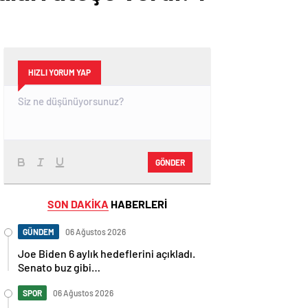
HIZLI YORUM YAP
GÖNDER
SON DAKİKA
HABERLERİ
GÜNDEM
06 Ağustos 2026
Joe Biden 6 aylık hedeflerini açıkladı.
Senato buz gibi…
SPOR
06 Ağustos 2026
En fazla kızaran takım Antalyaspor!