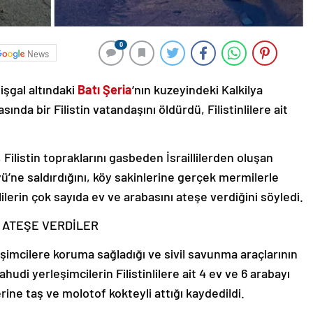
0
News
 işgal altındaki
Batı Şeria
‘nın kuzeyindeki Kalkilya
sında bir Filistin vatandaşını öldürdü, Filistinlilere ait
Filistin topraklarını gasbeden İsraillilerden oluşan
öyü’ne saldırdığını, köy sakinlerine gerçek mermilerle
inlilerin çok sayıda ev ve arabasını ateşe verdiğini söyledi.
I ATEŞE VERDİLER
imcilere koruma sağladığı ve sivil savunma araçlarının
ahudi yerleşimcilerin Filistinlilere ait 4 ev ve 6 arabayı
rine taş ve molotof kokteyli attığı kaydedildi.