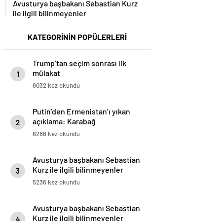
ile ilgili bilinmeyenler
KATEGORİNİN POPÜLERLERİ
Trump’tan seçim sonrası ilk
mülakat
1
8032 kez okundu
Putin’den Ermenistan’ı yıkan
açıklama: Karabağ
2
Azerbaycan’ın ayrılmaz bir
6286 kez okundu
parçasıdır!
Avusturya başbakanı Sebastian
Kurz ile ilgili bilinmeyenler
3
5236 kez okundu
Avusturya başbakanı Sebastian
Kurz ile ilgili bilinmeyenler
4