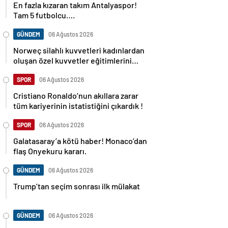
Tam 5 futbolcu….
GÜNDEM
06 Ağustos 2026
Norweç silahlı kuvvetleri kadınlardan
oluşan özel kuvvetler eğitimlerini
başlattı.
SPOR
06 Ağustos 2026
Cristiano Ronaldo’nun akıllara zarar
tüm kariyerinin istatistiğini çıkardık !
SPOR
06 Ağustos 2026
Galatasaray’a kötü haber! Monaco’dan
flaş Onyekuru kararı.
GÜNDEM
06 Ağustos 2026
Trump’tan seçim sonrası ilk mülakat
GÜNDEM
06 Ağustos 2026
Avusturya başbakanı Sebastian Kurz