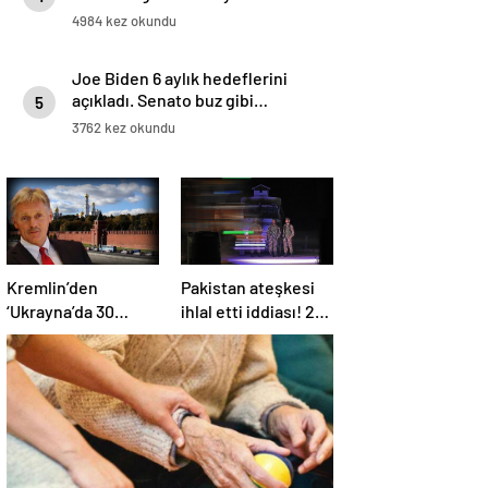
4984 kez okundu
Joe Biden 6 aylık hedeflerini
açıkladı. Senato buz gibi…
5
3762 kez okundu
Kremlin’den
Pakistan ateşkesi
‘Ukrayna’da 30
ihlal etti iddiası! 2
günlük ateşkes’
ülkeden 2 farklı
açıklaması: Bunu
açıklama
iyice düşünmeliyiz