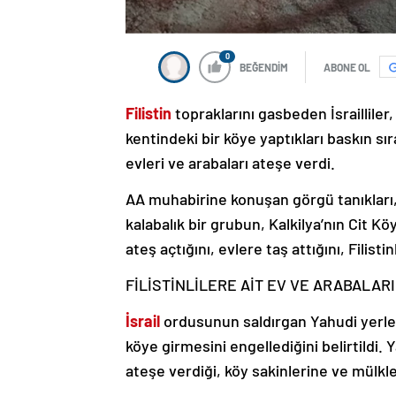
0
BEĞENDİM
ABONE OL
Filistin
topraklarını gasbeden İsrailliler,
kentindeki bir köye yaptıkları baskın sıra
evleri ve arabaları ateşe verdi.
AA muhabirine konuşan görgü tanıkları, 
kalabalık bir grubun, Kalkilya’nın Cit K
ateş açtığını, evlere taş attığını, Filist
FİLİSTİNLİLERE AİT EV VE ARABALAR
İsrail
ordusunun saldırgan Yahudi yerleş
köye girmesini engellediğini belirtildi. Y
ateşe verdiği, köy sakinlerine ve mülkle
1 FİLİSTİNLİ HAYATINI KAYBETTİ