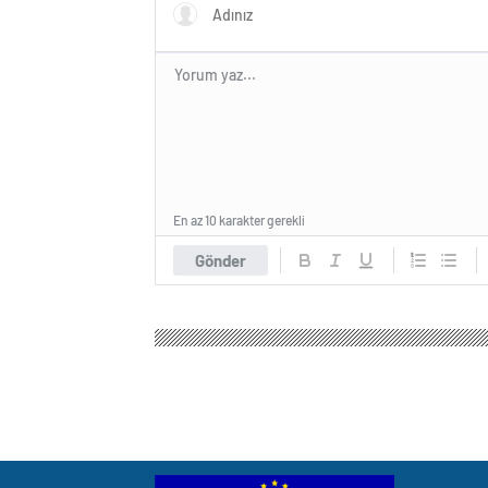
En az 10 karakter gerekli
Gönder
Avrupa Gazetesi Haber
Gündem
Politika
CHP 
CHP lideri Özel, ay
katılamadı