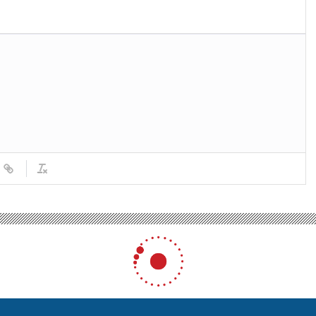
lideri Özel, ayağını kırdığı için TBMM’deki Filistin oturumuna katılamadı
ağını kırdığı için TBMM’deki