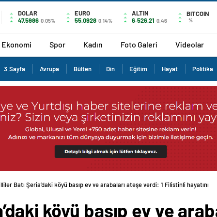
DOLAR
EURO
ALTIN
BITCOIN
47,5986
55,0928
6.526,21
%
0.05%
0.14%
0,46
Ekonomi
Spor
Kadın
Foto Galeri
Videolar
3.Sayfa
Avrupa
Bülten
Din
Eğitim
Hayat
Politika
illiler Batı Şeria’daki köyü basıp ev ve arabaları ateşe verdi: 1 Filistinli hayatını k
ia’daki köyü basıp ev ve arab