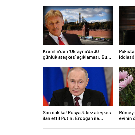
Kremlin’den ‘Ukrayna’da 30
Pakistan
günlük ateşkes’ açıklaması: Bunu
iddiası!
iyice düşünmeliyiz
açıkla
Son dakika! Rusya 3. kez ateşkes
Rümeys
ilan etti! Putin: Erdoğan ile
evinin 
görüşme gerçekleştireceğiz
bıraktı