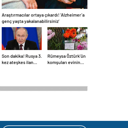
Araştırmacılar ortaya çıkardı! ‘Alzheimer’a
genç yaşta yakalanabilirsiniz’
Son dakika! Rusya 3.
Rümeysa Öztürk’ün
kez ateşkes ilan
komşuları evinin
etti! Putin: Erdoğan
önüne çiçekler ve
ile görüşme
notlar bıraktı
gerçekleştireceğiz
 Filistin oturumuna