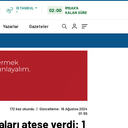
İMSAK'A
İSTANBUL
02:00
KALAN SÜRE
°
Yazarlar
Gazeteler
aybetti
aları ateşe verdi: 1