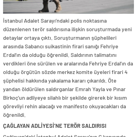
İstanbul Adalet Sarayı’ndaki polis noktasına
düzenlenen terör saldırısına ilişkin soruşturmada yeni
detaylar ortaya çıktı. Soruşturmanın şüphelileri
arasında Sabancı suikastinin firari sanığı Fehriye
Erdal’ın da olduğu öğrenildi. Saldırının talimatını
verdikleri öne sürülen ve aralarında Fehriye Erdal’ın da
olduğu örgütün sözde merkez komite üyeleri firari 4
şüphelisi hakkında yakalama kararı çıkarıldı. Öte
yandan öldürülen saldırganlar Emrah Yayla ve Pınar
Birkoç’un adliyeye silahlı bir şekilde girerek bir kısım
görevliyi rehin alacağı ve manifesto okuyacakları da
öğrenildi.
ÇAĞLAYAN ADLİYESİ’NE TERÖR SALDIRISI
Çağlayan’daki İstanbul Adalet Sarayı’nın C kapısında