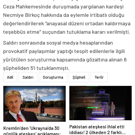
Ceza Mahkemesinde duruşmada yargılanan kardeşi
Necmiye Birkoç hakkında da eylemle irtibatlı olduğu
değerlendirilerek “anayasal düzeni ortadan kaldırmaya
teşebbüs etme” suçundan tutuklama kararı verilmişti.
Saldırı sonrasında sosyal medya hesaplarından
provokatif paylaşımlar yaptığı tespit edilenlerle ilgili
yürütülen soruşturma kapsamında gözaltına alınan 6
şüpheliden 5’i tutuklanmıştı.
Adli
Saldırı
Soruşturma
Şüpheli
Terör
Pakistan ateşkesi ihlal etti
Kremlin’den ‘Ukrayna’da 30
iddiası! 2 ülkeden 2 farklı
günlük ateşkes’ açıklaması: