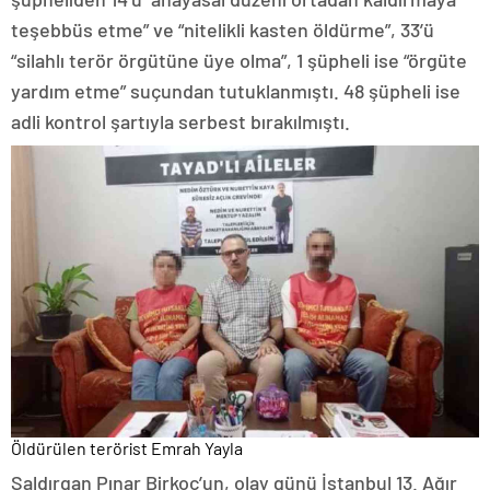
teşebbüs etme” ve “nitelikli kasten öldürme”, 33’ü
“silahlı terör örgütüne üye olma”, 1 şüpheli ise “örgüte
yardım etme” suçundan tutuklanmıştı. 48 şüpheli ise
adli kontrol şartıyla serbest bırakılmıştı.
Öldürülen terörist Emrah Yayla
Saldırgan Pınar Birkoç’un, olay günü İstanbul 13. Ağır