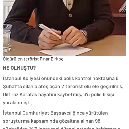
Öldürülen terörist Pınar Birkoç
NE OLMUŞTU?
İstanbul Adliyesi önündeki polis kontrol noktasına 6
Şubat’ta silahla ateş açan 2 terörist ölü ele geçirilmiş,
Dilfiraz Karataş hayatını kaybetmiş, 3’ü polis 6 kişi
yaralanmıştı.
İstanbul Cumhuriyet Başsavcılığınca yürütülen
soruşturma kapsamında gözaltına alınan 96
şüpheliden 14’ü “anayasal düzeni ortadan kaldırmaya