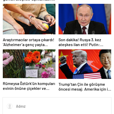
açıklama
Bunu iyice düşünmeliyiz
Araştırmacılar ortaya çıkardı!
Son dakika! Rusya 3. kez
‘Alzheimer’a genç yaşta
ateşkes ilan etti! Putin:
yakalanabilirsiniz’
Erdoğan ile görüşme
gerçekleştireceğiz
Rümeysa Öztürk’ün komşuları
Trump’tan Çin ile görüşme
evinin önüne çiçekler ve
öncesi mesaj: Amerika için iyi
notlar bıraktı
bir anlaşma yapmalıyız