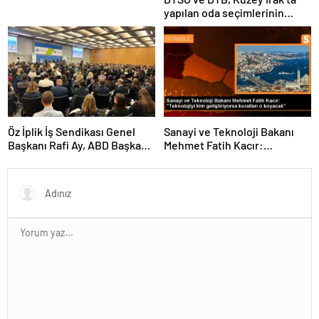
yapılan oda seçimlerinin
ardından işbirliklerini
güçlendirmek için ziyaretler
gerçekleştirdi
Öz İplik İş Sendikası Genel
Sanayi ve Teknoloji Bakanı
Başkanı Rafi Ay, ABD Başkanı
Mehmet Fatih Kacır:
Joe Biden’ın Özel Danışmanı
“Teknolojiyi kim geliştiriyorsa
ile görüştü
kuralları o koyacak”