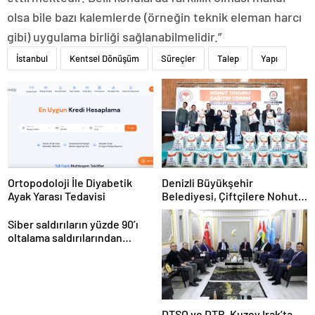
olsa bile bazı kalemlerde (örneğin teknik eleman harcı
gibi) uygulama birliği sağlanabilmelidir.”
İstanbul
Kentsel Dönüşüm
Süreçler
Talep
Yapı
Ortopodoloji İle Diyabetik
Denizli Büyükşehir
Ayak Yarası Tedavisi
Belediyesi, Çiftçilere Nohut
Tohumu Desteği Veriyor
Siber saldırıların yüzde 90’ı
oltalama saldırılarından
oluşuyor
DTSO ve DTB, Kuzey Irak’ta