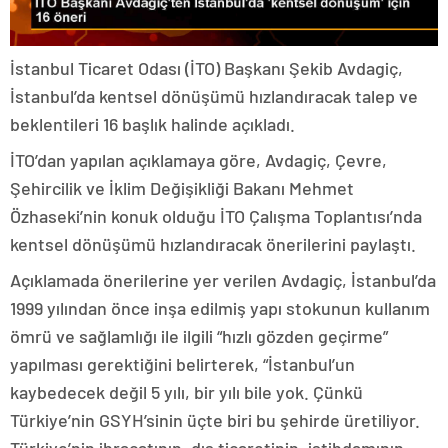
İstanbul Ticaret Odası (İTO) Başkanı Şekib Avdagiç,
İstanbul’da kentsel dönüşümü hızlandıracak talep ve
beklentileri 16 başlık halinde açıkladı.
İTO’dan yapılan açıklamaya göre, Avdagiç, Çevre,
Şehircilik ve İklim Değişikliği Bakanı Mehmet
Özhaseki’nin konuk olduğu İTO Çalışma Toplantısı’nda
kentsel dönüşümü hızlandıracak önerilerini paylaştı.
Açıklamada önerilerine yer verilen Avdagiç, İstanbul’da
1999 yılından önce inşa edilmiş yapı stokunun kullanım
ömrü ve sağlamlığı ile ilgili “hızlı gözden geçirme”
yapılması gerektiğini belirterek, “İstanbul’un
kaybedecek değil 5 yılı, bir yılı bile yok. Çünkü
Türkiye’nin GSYH’sinin üçte biri bu şehirde üretiliyor.
Türkiye’nin ihracatının, dış ticaretinin, istihdamının,