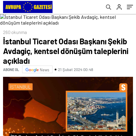
açıkladı
260 okunma
İstanbul Ticaret Odası Başkanı Şekib
Avdagiç, kentsel dönüşüm taleplerini
açıkladı
21 Şubat 2024 00:48
ABONE OL
News