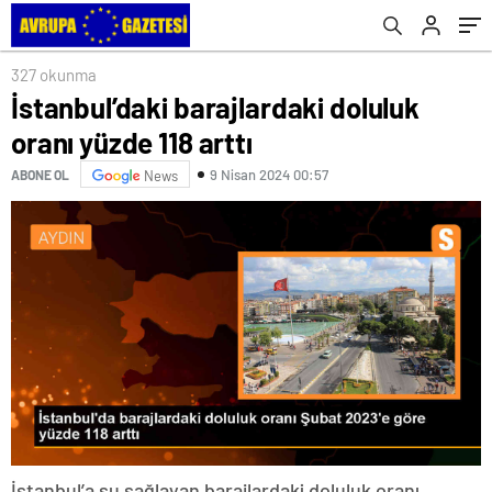
327 okunma
İstanbul’daki barajlardaki doluluk
oranı yüzde 118 arttı
9 Nisan 2024 00:57
ABONE OL
News
İstanbul’a su sağlayan barajlardaki doluluk oranı,