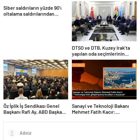
Tohumu Desteği Veriyor
Siber saldırıların yüzde 90’ı
oltalama saldırılarından
oluşuyor
DTSO ve DTB, Kuzey Irak’ta
yapılan oda seçimlerinin
ardından işbirliklerini
güçlendirmek için ziyaretler
gerçekleştirdi
Öz İplik İş Sendikası Genel
Sanayi ve Teknoloji Bakanı
Başkanı Rafi Ay, ABD Başkanı
Mehmet Fatih Kacır:
Joe Biden’ın Özel Danışmanı
“Teknolojiyi kim geliştiriyorsa
ile görüştü
kuralları o koyacak”