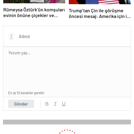
Rümeysa Öztürk’ün komşuları
Trump’tan Çin ile görüşme
evinin önüne çiçekler ve
öncesi mesaj: Amerika için iyi
notlar bıraktı
bir anlaşma yapmalıyız
En az 10 karakter gerekli
Gönder