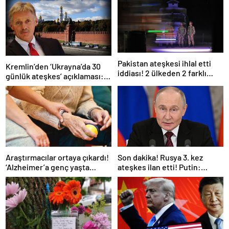
Pakistan ateşkesi ihlal etti
Kremlin’den ‘Ukrayna’da 30
iddiası! 2 ülkeden 2 farklı
günlük ateşkes’ açıklaması:
açıklama
Bunu iyice düşünmeliyiz
Araştırmacılar ortaya çıkardı!
Son dakika! Rusya 3. kez
‘Alzheimer’a genç yaşta
ateşkes ilan etti! Putin:
yakalanabilirsiniz’
Erdoğan ile görüşme
gerçekleştireceğiz