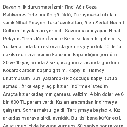
Davanın ilk duruşması İzmir 1’inci Ağır Ceza
Mahkemesi’nde bugün görüldü. Duruşmada tutuklu
sanık Nihat Pekyen, taraf avukatları, ölen Sedat Necmi
Gültiren’in yakınları yer aldı. Savunmasını yapan Nihat
Pekyen, “Denizli’den İzmir’e Kız arkadaşımla gelmiştik.
Yol kenarında bir restoranda yemek yiyorduk. 10 ile 15
dakika sonra aracımın kapısının kapandığını gördüm.
20 ve 10 yaşlarında 2 kız çocuğunu aracımda gördüm.
Koşarak aracın başına gittim. Kapıyı kilitlemeyi
unutmuşum. 20’li yaşlardaki kız çocuğu kapıyı tutup
açmadı. Arka kapıyı açıp kızları indirmek istedim.
Araçta kız arkadaşımın çantası, valizim, 4 bin dolar ve 6
bin 800 TL param vardı. Kızları aracımdan indirmeye
çalıştım. Sonra maktul geldi. Tartışmaya başladık. Kız
arkadaşım araya girdi, ayrıldık. Bu kişi bana küfür etti.
Avucumun içiyle boyuna vurdum. 30 saniye sonra yere