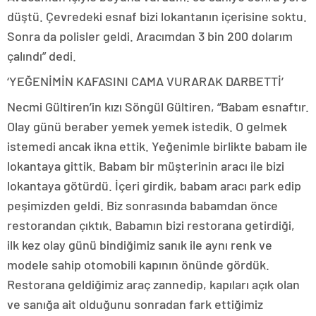
düştü. Çevredeki esnaf bizi lokantanın içerisine soktu.
Sonra da polisler geldi. Aracımdan 3 bin 200 dolarım
çalındı” dedi.
‘YEĞENİMİN KAFASINI CAMA VURARAK DARBETTİ’
Necmi Gültiren’in kızı Söngül Gültiren, “Babam esnaftır.
Olay günü beraber yemek yemek istedik. O gelmek
istemedi ancak ikna ettik. Yeğenimle birlikte babam ile
lokantaya gittik. Babam bir müşterinin aracı ile bizi
lokantaya götürdü. İçeri girdik, babam aracı park edip
peşimizden geldi. Biz sonrasında babamdan önce
restorandan çıktık. Babamın bizi restorana getirdiği,
ilk kez olay günü bindiğimiz sanık ile aynı renk ve
modele sahip otomobili kapının önünde gördük.
Restorana geldiğimiz araç zannedip, kapıları açık olan
ve sanığa ait olduğunu sonradan fark ettiğimiz