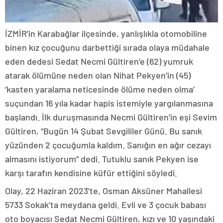
İZMİR’in Karabağlar ilçesinde, yanlışlıkla otomobiline
binen kız çocuğunu darbettiği sırada olaya müdahale
eden dedesi Sedat Necmi Gültiren’e (62) yumruk
atarak ölümüne neden olan Nihat Pekyen’in (45)
‘kasten yaralama neticesinde ölüme neden olma’
suçundan 16 yıla kadar hapis istemiyle yargılanmasına
başlandı. İlk duruşmasında Necmi Gültiren’in eşi Sevim
Gültiren, “Bugün 14 Şubat Sevgililer Günü. Bu sanık
yüzünden 2 çocuğumla kaldım. Sanığın en ağır cezayı
almasını istiyorum” dedi. Tutuklu sanık Pekyen ise
karşı tarafın kendisine küfür ettiğini söyledi.
Olay, 22 Haziran 2023’te, Osman Aksüner Mahallesi
5733 Sokak’ta meydana geldi. Evli ve 3 çocuk babası
oto boyacısı Sedat Necmi Gültiren, kızı ve 10 yaşındaki