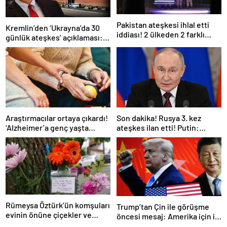
Pakistan ateşkesi ihlal etti
Kremlin’den ‘Ukrayna’da 30
iddiası! 2 ülkeden 2 farklı
günlük ateşkes’ açıklaması:
açıklama
Bunu iyice düşünmeliyiz
Araştırmacılar ortaya çıkardı!
Son dakika! Rusya 3. kez
‘Alzheimer’a genç yaşta
ateşkes ilan etti! Putin:
yakalanabilirsiniz’
Erdoğan ile görüşme
gerçekleştireceğiz
Rümeysa Öztürk’ün komşuları
Trump’tan Çin ile görüşme
evinin önüne çiçekler ve
öncesi mesaj: Amerika için iyi
notlar bıraktı
bir anlaşma yapmalıyız