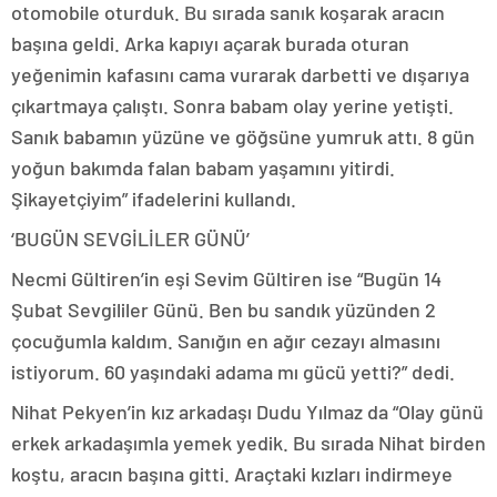
otomobile oturduk. Bu sırada sanık koşarak aracın
başına geldi. Arka kapıyı açarak burada oturan
yeğenimin kafasını cama vurarak darbetti ve dışarıya
çıkartmaya çalıştı. Sonra babam olay yerine yetişti.
Sanık babamın yüzüne ve göğsüne yumruk attı. 8 gün
yoğun bakımda falan babam yaşamını yitirdi.
Şikayetçiyim” ifadelerini kullandı.
‘BUGÜN SEVGİLİLER GÜNÜ’
Necmi Gültiren’in eşi Sevim Gültiren ise “Bugün 14
Şubat Sevgililer Günü. Ben bu sandık yüzünden 2
çocuğumla kaldım. Sanığın en ağır cezayı almasını
istiyorum. 60 yaşındaki adama mı gücü yetti?” dedi.
Nihat Pekyen’in kız arkadaşı Dudu Yılmaz da “Olay günü
erkek arkadaşımla yemek yedik. Bu sırada Nihat birden
koştu, aracın başına gitti. Araçtaki kızları indirmeye