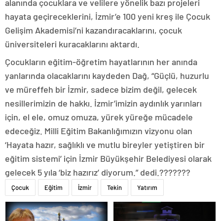
alanında çocuklara ve velilere yönelik bazı projeleri
hayata geçireceklerini, İzmir’e 100 yeni kreş ile Çocuk
Gelişim Akademisi’ni kazandıracaklarını, çocuk
üniversiteleri kuracaklarını aktardı.
Çocukların eğitim-öğretim hayatlarının her anında
yanlarında olacaklarını kaydeden Dağ, “Güçlü, huzurlu
ve müreffeh bir İzmir, sadece bizim değil, gelecek
nesillerimizin de hakkı. İzmir’imizin aydınlık yarınları
için, el ele, omuz omuza, yürek yüreğe mücadele
edeceğiz. Milli Eğitim Bakanlığımızın vizyonu olan
‘Hayata hazır, sağlıklı ve mutlu bireyler yetiştiren bir
eğitim sistemi’ için İzmir Büyükşehir Belediyesi olarak
gelecek 5 yıla ‘biz hazırız’ diyorum.” dedi.???????
Çocuk
Eğitim
İzmir
Tekin
Yatırım