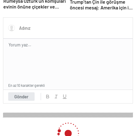
Rümeysa Öztürk’ün komşuları
Trump’tan Çin ile görüşme
evinin önüne çiçekler ve
öncesi mesaj: Amerika için iyi
notlar bıraktı
bir anlaşma yapmalıyız
En az 10 karakter gerekli
Gönder