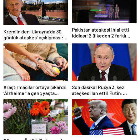
Pakistan ateşkesi ihlal etti
Kremlin’den ‘Ukrayna’da 30
iddiası! 2 ülkeden 2 farklı
günlük ateşkes’ açıklaması:
açıklama
Bunu iyice düşünmeliyiz
Araştırmacılar ortaya çıkardı!
Son dakika! Rusya 3. kez
‘Alzheimer’a genç yaşta
ateşkes ilan etti! Putin:
yakalanabilirsiniz’
Erdoğan ile görüşme
gerçekleştireceğiz