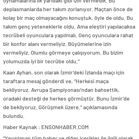
oynamalarına ilk yarıdaki gibi izin vermedik. Bu
deplasmanlarda her takım zorlanıyor. Maçtan önce de
kolay bir maç olmayacağını konuştuk, öyle de oldu. Bu
takım genç yeteneklerle oldu. Ama eleştiri yapılacaksa
tecrübeli oyunculara yapılmalı. Genç oyunculara rahat
bir konfor alanı vermeliyiz. Büyümelerine izin
vermeliyiz. Olumlu görmeye çalışıyorum. Bu bizim
yolumuzda iyi bir tecrübe oldu.”
Kaan Ayhan, son olarak İzmir’deki İzlanda maçı için
taraftara mesaj gönderdi ve, “Herkesi maça
bekliyoruz. Avrupa Şampiyonası’ndan bahsettik,
oradaki desteği de herkes görmüştür. Bunu İzmir’de
de bekliyoruz. Görüşmek üzere.” açıklamasında
bulundu.
Haber Kaynak : ENSONHABER.COM
“Yayınlanan tüm haber ve diğer içerikler ile ilgili olarak