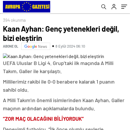
394 okunma
Kaan Ayhan: Genç yetenekleri değil,
bizi eleştirin
8 Eylül 2024 06:10
ABONE OL
News
UEFA Uluslar B Ligi 4. Grup’taki ilk maçında A Milli
Takım, Galler ile karşılaştı.
Millilerimiz rakibi ile 0-0 berabere kalarak 1 puanın
sahibi oldu.
A Milli Takım’ın önemli isimlerinden Kaan Ayhan, Galler
maçının ardından açıklamalarda bulundu.
“ZOR MAÇ OLACAĞINI BİLİYORDUK”
Deneyimli futbolcu, “İlk önce olumlu şeylerle