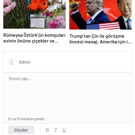
gerçekleştireceğiz
Rümeysa Öztürk’ün komşuları
Trump’tan Çin ile görüşme
evinin önüne çiçekler ve
öncesi mesaj: Amerika için iyi
notlar bıraktı
bir anlaşma yapmalıyız
En az 10 karakter gerekli
Gönder