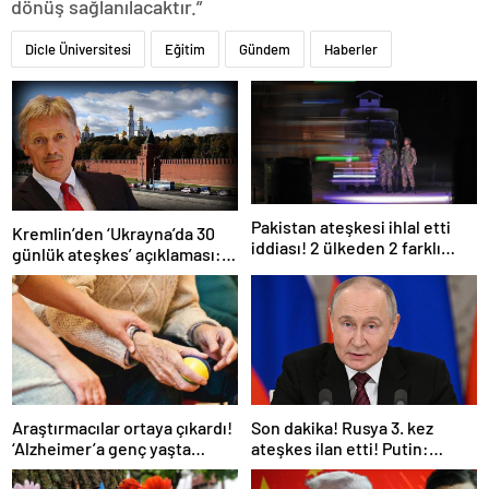
dönüş sağlanılacaktır.”
Dicle Üniversitesi
Eğitim
Gündem
Haberler
Pakistan ateşkesi ihlal etti
Kremlin’den ‘Ukrayna’da 30
iddiası! 2 ülkeden 2 farklı
günlük ateşkes’ açıklaması:
açıklama
Bunu iyice düşünmeliyiz
Araştırmacılar ortaya çıkardı!
Son dakika! Rusya 3. kez
‘Alzheimer’a genç yaşta
ateşkes ilan etti! Putin:
yakalanabilirsiniz’
Erdoğan ile görüşme