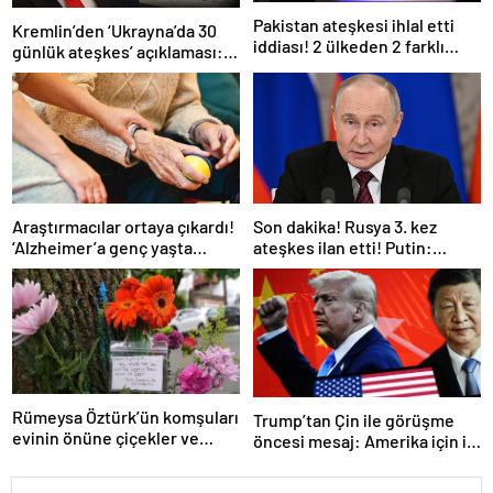
Pakistan ateşkesi ihlal etti
Kremlin’den ‘Ukrayna’da 30
iddiası! 2 ülkeden 2 farklı
günlük ateşkes’ açıklaması:
açıklama
Bunu iyice düşünmeliyiz
Araştırmacılar ortaya çıkardı!
Son dakika! Rusya 3. kez
‘Alzheimer’a genç yaşta
ateşkes ilan etti! Putin:
yakalanabilirsiniz’
Erdoğan ile görüşme
gerçekleştireceğiz
Rümeysa Öztürk’ün komşuları
Trump’tan Çin ile görüşme
evinin önüne çiçekler ve
öncesi mesaj: Amerika için iyi
notlar bıraktı
bir anlaşma yapmalıyız