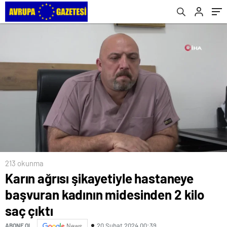
Artırma Projesiyle Avrupa Birliği’nden Hibe
Aldı
213 okunma
Karın ağrısı şikayetiyle hastaneye
başvuran kadının midesinden 2 kilo
saç çıktı
20 Şubat 2024 00:39
ABONE OL
News