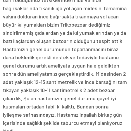
dahil olduğumuz tetkiklerinde mide ve ince
bağırsaklarında tıkanıklığa yol açan midesini tamamına
yakını dolduran ince bağırsakta tıkanmaya yol açan
büyür kıl yumakları bizim Trikobezoar dediğimiz
sindirilmemiş gıdalardan ya da kıl yumaklarından ya da
bazı ilaçlardan oluşan bezoarın olduğunu tespit ettik.
Hastamızın genel durumunun toparlanmasını biraz
daha bekledik gerekli destek ve tedaviyle hastamız
genel durumu artık ameliyata uygun hale geldikten
sonra dün ameliyatımızı gerçekleştirdik. Midesinden 2
adet yaklaşık 12-13 santimetrelik ve ince barsağını tam
tıkayan yaklaşık 10-11 santimetrelik 2 adet bezoar
çıkardık. Şu an hastamızın genel durumu gayet iyi
kusmaları ortadan tabii ki kalktı. Bundan sonra
iyileşme safhasındayız. Hastamız inşallah birkaç gün
içerisinde sağlıklı şekilde taburcu etmeyi planlıyoruz