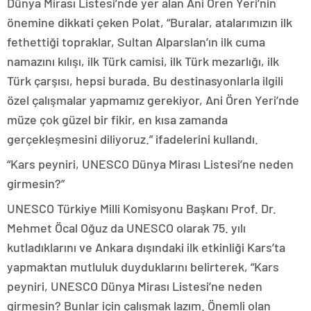
Dünya Mirası Listesi’nde yer alan Ani Ören Yeri’nin
önemine dikkati çeken Polat, “Buralar, atalarımızın ilk
fethettiği topraklar, Sultan Alparslan’ın ilk cuma
namazını kılışı, ilk Türk camisi, ilk Türk mezarlığı, ilk
Türk çarşısı, hepsi burada. Bu destinasyonlarla ilgili
özel çalışmalar yapmamız gerekiyor, Ani Ören Yeri’nde
müze çok güzel bir fikir, en kısa zamanda
gerçekleşmesini diliyoruz.” ifadelerini kullandı.
“Kars peyniri, UNESCO Dünya Mirası Listesi’ne neden
girmesin?”
UNESCO Türkiye Milli Komisyonu Başkanı Prof. Dr.
Mehmet Öcal Oğuz da UNESCO olarak 75. yılı
kutladıklarını ve Ankara dışındaki ilk etkinliği Kars’ta
yapmaktan mutluluk duyduklarını belirterek, “Kars
peyniri, UNESCO Dünya Mirası Listesi’ne neden
girmesin? Bunlar için çalışmak lazım. Önemli olan