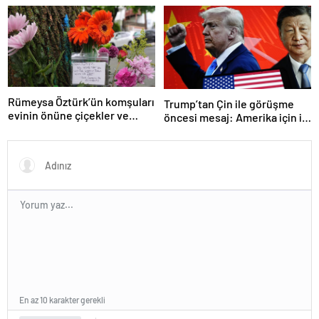
yakalanabilirsiniz’
Erdoğan ile görüşme
gerçekleştireceğiz
Rümeysa Öztürk’ün komşuları
Trump’tan Çin ile görüşme
evinin önüne çiçekler ve
öncesi mesaj: Amerika için iyi
notlar bıraktı
bir anlaşma yapmalıyız
En az 10 karakter gerekli