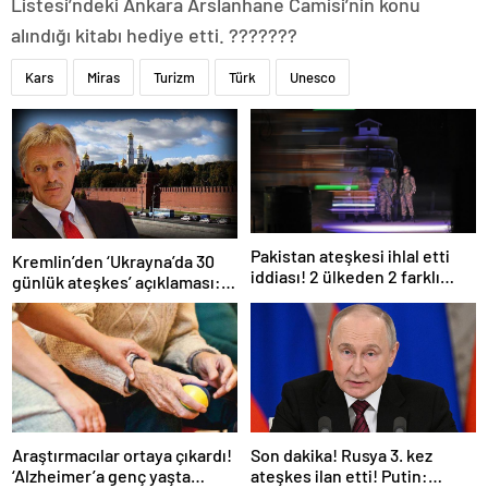
Listesi’ndeki Ankara Arslanhane Camisi’nin konu
alındığı kitabı hediye etti. ???????
Kars
Miras
Turizm
Türk
Unesco
Pakistan ateşkesi ihlal etti
Kremlin’den ‘Ukrayna’da 30
iddiası! 2 ülkeden 2 farklı
günlük ateşkes’ açıklaması:
açıklama
Bunu iyice düşünmeliyiz
Araştırmacılar ortaya çıkardı!
Son dakika! Rusya 3. kez
‘Alzheimer’a genç yaşta
ateşkes ilan etti! Putin: