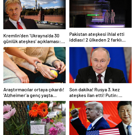
Pakistan ateşkesi ihlal etti
Kremlin’den ‘Ukrayna’da 30
iddiası! 2 ülkeden 2 farklı
günlük ateşkes’ açıklaması:
açıklama
Bunu iyice düşünmeliyiz
Araştırmacılar ortaya çıkardı!
Son dakika! Rusya 3. kez
‘Alzheimer’a genç yaşta
ateşkes ilan etti! Putin:
yakalanabilirsiniz’
Erdoğan ile görüşme
gerçekleştireceğiz