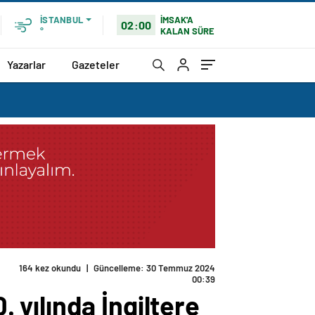
İMSAK'A
İSTANBUL
02:00
KALAN SÜRE
°
Yazarlar
Gazeteler
164 kez okundu
|
Güncelleme: 30 Temmuz 2024
00:39
. yılında İngiltere