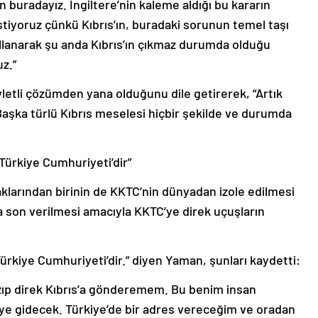
 buradayız. İngiltere’nin kaleme aldığı bu kararın
istiyoruz çünkü Kıbrıs’ın, buradaki sorunun temel taşı
llanarak şu anda Kıbrıs’ın çıkmaz durumda olduğu
uz.”
evletli çözümden yana olduğunu dile getirerek, “Artık
 Başka türlü Kıbrıs meselesi hiçbir şekilde ve durumda
Türkiye Cumhuriyeti’dir”
klarından birinin de KKTC’nin dünyadan izole edilmesi
a son verilmesi amacıyla KKTC’ye direk uçuşların
rkiye Cumhuriyeti’dir.” diyen Yaman, şunları kaydetti:
zıp direk Kıbrıs’a gönderemem. Bu benim insan
ye’ye gidecek. Türkiye’de bir adres vereceğim ve oradan