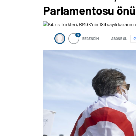
Parlamentosu önü
0
BEĞENDİM
ABONE OL