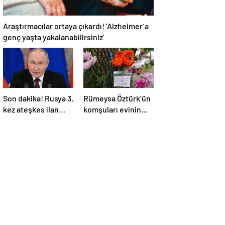
Araştırmacılar ortaya çıkardı! ‘Alzheimer’a
genç yaşta yakalanabilirsiniz’
Son dakika! Rusya 3.
Rümeysa Öztürk’ün
kez ateşkes ilan
komşuları evinin
etti! Putin: Erdoğan
önüne çiçekler ve
ile görüşme
notlar bıraktı
gerçekleştireceğiz