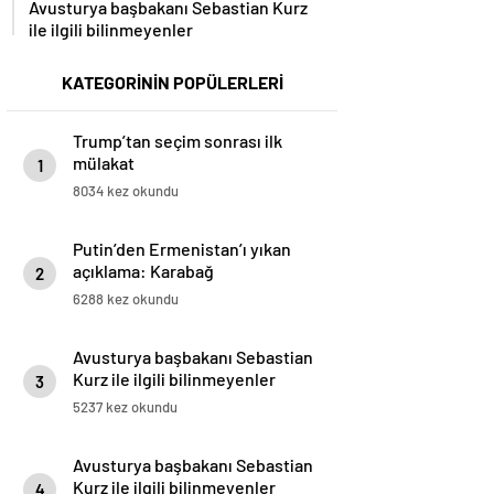
Avusturya başbakanı Sebastian Kurz
ile ilgili bilinmeyenler
KATEGORİNİN POPÜLERLERİ
Trump’tan seçim sonrası ilk
mülakat
1
8034 kez okundu
Putin’den Ermenistan’ı yıkan
açıklama: Karabağ
2
Azerbaycan’ın ayrılmaz bir
6288 kez okundu
parçasıdır!
Avusturya başbakanı Sebastian
Kurz ile ilgili bilinmeyenler
3
5237 kez okundu
Avusturya başbakanı Sebastian
Kurz ile ilgili bilinmeyenler
4