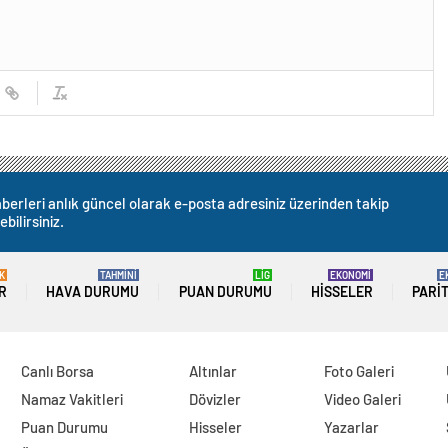
berleri anlık güncel olarak e-posta adresiniz üzerinden takip
ebilirsiniz.
K
TAHMİNİ
LİG
EKONOMİ
E
R
HAVA DURUMU
PUAN DURUMU
HISSELER
PARI
Canlı Borsa
Altınlar
Foto Galeri
Namaz Vakitleri
Dövizler
Video Galeri
Puan Durumu
Hisseler
Yazarlar