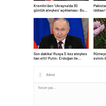
Kremlin’den ‘Ukrayna’da 30
Pakistan
günlük ateşkes’ açıklaması: Bunu
iddiası!
iyice düşünmeliyiz
açıkla
Son dakika! Rusya 3. kez ateşkes
Rümeys
ilan etti! Putin: Erdoğan ile
evinin 
görüşme gerçekleştireceğiz
bıraktı