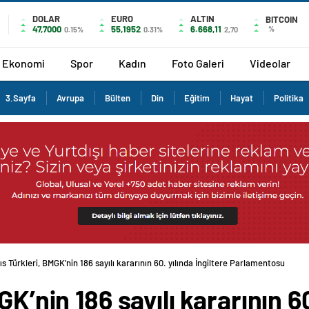
DOLAR
EURO
ALTIN
BITCOIN
47,7000
55,1952
6.668,11
%
0.15%
0.31%
2,70
Ekonomi
Spor
Kadın
Foto Galeri
Videolar
3.Sayfa
Avrupa
Bülten
Din
Eğitim
Hayat
Politika
ıs Türkleri, BMGK’nin 186 sayılı kararının 60. yılında İngiltere Parlamentosu
K’nin 186 sayılı kararının 60