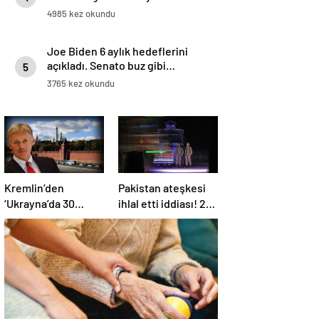
4985 kez okundu
Joe Biden 6 aylık hedeflerini
açıkladı. Senato buz gibi…
5
3765 kez okundu
Kremlin’den
Pakistan ateşkesi
‘Ukrayna’da 30
ihlal etti iddiası! 2
günlük ateşkes’
ülkeden 2 farklı
açıklaması: Bunu
açıklama
iyice düşünmeliyiz