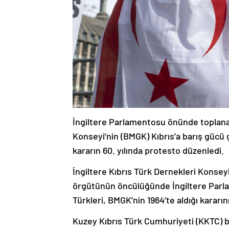
İngiltere Parlamentosu önünde toplanan 
Konseyi’nin (BMGK) Kıbrıs’a barış gücü g
kararın 60. yılında protesto düzenledi.
İngiltere Kıbrıs Türk Dernekleri Konsey
örgütünün öncülüğünde İngiltere Parl
Türkleri, BMGK’nin 1964’te aldığı kararını
Kuzey Kıbrıs Türk Cumhuriyeti (KKTC) bay