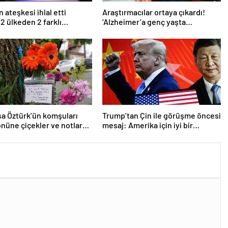
 ateşkesi ihlal etti
Araştırmacılar ortaya çıkardı!
 2 ülkeden 2 farklı
‘Alzheimer’a genç yaşta
ma
yakalanabilirsiniz’
a Öztürk’ün komşuları
Trump’tan Çin ile görüşme öncesi
önüne çiçekler ve notlar
mesaj: Amerika için iyi bir
anlaşma yapmalıyız