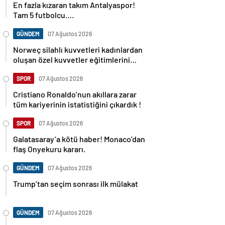
En fazla kızaran takım Antalyaspor!
Tam 5 futbolcu….
GÜNDEM
07 Ağustos 2026
Norweç silahlı kuvvetleri kadınlardan
oluşan özel kuvvetler eğitimlerini
başlattı.
SPOR
07 Ağustos 2026
Cristiano Ronaldo’nun akıllara zarar
tüm kariyerinin istatistiğini çıkardık !
SPOR
07 Ağustos 2026
Galatasaray’a kötü haber! Monaco’dan
flaş Onyekuru kararı.
GÜNDEM
07 Ağustos 2026
Trump’tan seçim sonrası ilk mülakat
GÜNDEM
07 Ağustos 2026