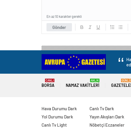
En az 10 karakter gerekli
Gönder
Ha
ed
CANLI
ANLIK
GÜNLÜ
BORSA
NAMAZ VAKITLERI
GAZETELE
Hava Durumu Dark
Canlı Tv Dark
Yol Durumu Dark
Yayın Akışları Dark
Canlı Tv Light
Nöbetçi Eczaneler