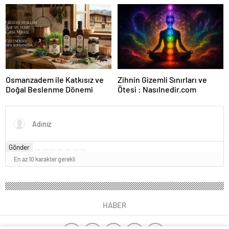
Karar Duruşmasına Çevrildi
Forumu Burada
Osmanzadem ile Katkısız ve
Zihnin Gizemli Sınırları ve
Doğal Beslenme Dönemi
Ötesi : Nasılnedir.com
Gönder
En az 10 karakter gerekli
HABER