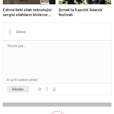
Edirne’deki silah teknolojisi
Şırnak’ta 5 asırlık ‘Adarok’
sergisi silahların binlerce
festivali
yıllık gelişimini yansıtıyor
En az 10 karakter gerekli
Gönder