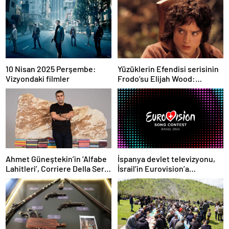
10 Nisan 2025 Perşembe:
Yüzüklerin Efendisi serisinin
Vizyondaki filmler
Frodo’su Elijah Wood:
Filmlerde yüksek paralar
kazanmadım
Ahmet Güneştekin’in ‘Alfabe
İspanya devlet televizyonu,
Lahitleri’, Corriere Della Sera
İsrail’in Eurovision’a
kapağında
katılımına karşı çıktı