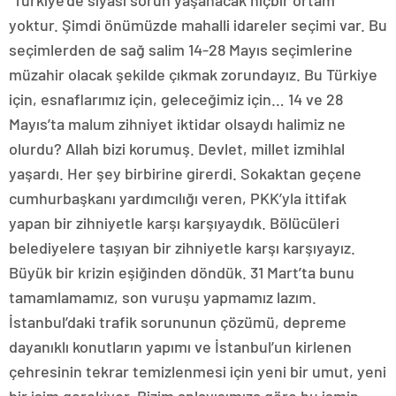
“Türkiye’de siyasi sorun yaşanacak hiçbir ortam
yoktur. Şimdi önümüzde mahalli idareler seçimi var. Bu
seçimlerden de sağ salim 14-28 Mayıs seçimlerine
müzahir olacak şekilde çıkmak zorundayız. Bu Türkiye
için, esnaflarımız için, geleceğimiz için… 14 ve 28
Mayıs’ta malum zihniyet iktidar olsaydı halimiz ne
olurdu? Allah bizi korumuş. Devlet, millet izmihlal
yaşardı. Her şey birbirine girerdi. Sokaktan geçene
cumhurbaşkanı yardımcılığı veren, PKK’yla ittifak
yapan bir zihniyetle karşı karşıyaydık. Bölücüleri
belediyelere taşıyan bir zihniyetle karşı karşıyayız.
Büyük bir krizin eşiğinden döndük. 31 Mart’ta bunu
tamamlamamız, son vuruşu yapmamız lazım.
İstanbul’daki trafik sorununun çözümü, depreme
dayanıklı konutların yapımı ve İstanbul’un kirlenen
çehresinin tekrar temizlenmesi için yeni bir umut, yeni