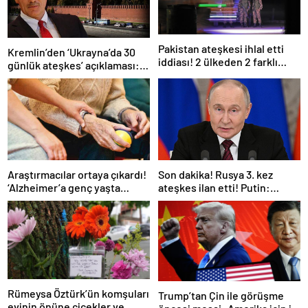
Pakistan ateşkesi ihlal etti
Kremlin’den ‘Ukrayna’da 30
iddiası! 2 ülkeden 2 farklı
günlük ateşkes’ açıklaması:
açıklama
Bunu iyice düşünmeliyiz
Araştırmacılar ortaya çıkardı!
Son dakika! Rusya 3. kez
‘Alzheimer’a genç yaşta
ateşkes ilan etti! Putin:
yakalanabilirsiniz’
Erdoğan ile görüşme
gerçekleştireceğiz
Rümeysa Öztürk’ün komşuları
Trump’tan Çin ile görüşme
evinin önüne çiçekler ve