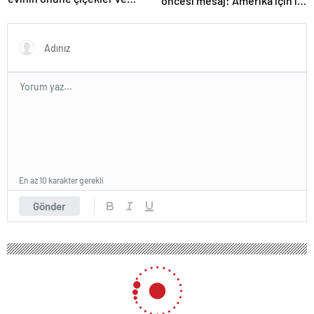
öncesi mesaj: Amerika için iyi
notlar bıraktı
bir anlaşma yapmalıyız
En az 10 karakter gerekli
Gönder