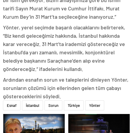
bir isim gerekiyor. Bizim anlayışımıza göre bu ismin
tarifi Sayın Murat Kurum ve Cumhur İttifakı. Murat
Kurum Bey’in 31 Mart’ta seçileceğine inanıyoruz.”
Yönter, yerel seçimde başarılı olacaklarını belirterek,
“Biz kendi geleceğimiz hakkında, İstanbul hakkında
karar vereceğiz. 31 Mart’ta irademizi göstereceğiz ve
İstanbul’da yarı zamanlı, mevsimlik, konjonktürel
belediye başkanını Saraçhane’den alıp evine
göndereceğiz.” ifadelerini kullandı.
Ardından esnafın sorun ve taleplerini dinleyen Yönter,
sorunların çözümü için ellerinden gelen tüm çabayı
göstereceklerini söyledi.
Esnaf
İstanbul
Sorun
Türkiye
Yönter