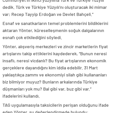
Cumhuriyet’in ikinci yüzyılına Türk ve Türkiye Yüzyılı
dedik. Türk ve Türkiye Yüzyılı’nı oluşturacak iki mimar
var; Recep Tayyip Erdoğan ve Devlet Bahçeli.”
Esnaf ve sanatkarların temel problemlerini bildiklerini
aktaran Yönter, küreselleşmenin soğuk dalgalarının
esnafı çok etkilediğini söyledi.
Yönter, alışveriş merkezleri ve zincir marketlerin fiyat
artışlarını takip ettiklerini kaydederek, “Bunun neresi
insaflı, neresi vicdanlı? Bu fiyat artışlarının ekonomik
gerçeklere dayandığını kim iddia edebilir. 31 Mart
yaklaştıkça zammı ve ekonomiyi silah gibi kullananları
biz bilmiyor muyuz? Bunların arkalarında Türkiye
düşmanları yok mu? Bal gibi var, buz gibi var.”
ifadelerini kullandı.
TAG uygulamasıyla taksicilerin perişan olduğunu ifade
eden Yönter, şu değerlendirmede bulundu: