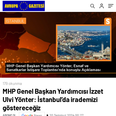
179 okunma
MHP Genel Başkan Yardımcısı İzzet
Ulvi Yönter: İstanbul’da irademizi
göstereceğiz
20 Temmuz 2024 00:27
ABONE OL
News