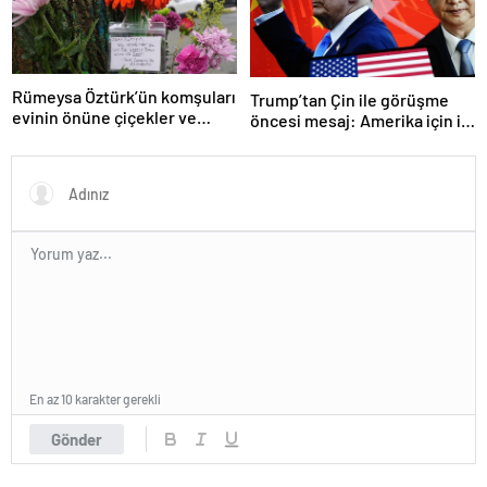
Rümeysa Öztürk’ün komşuları
Trump’tan Çin ile görüşme
evinin önüne çiçekler ve
öncesi mesaj: Amerika için iyi
notlar bıraktı
bir anlaşma yapmalıyız
En az 10 karakter gerekli
Gönder