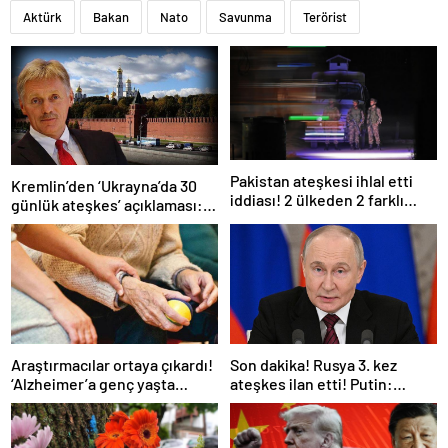
Aktürk
Bakan
Nato
Savunma
Terörist
Pakistan ateşkesi ihlal etti
Kremlin’den ‘Ukrayna’da 30
iddiası! 2 ülkeden 2 farklı
günlük ateşkes’ açıklaması:
açıklama
Bunu iyice düşünmeliyiz
Araştırmacılar ortaya çıkardı!
Son dakika! Rusya 3. kez
‘Alzheimer’a genç yaşta
ateşkes ilan etti! Putin:
yakalanabilirsiniz’
Erdoğan ile görüşme
gerçekleştireceğiz