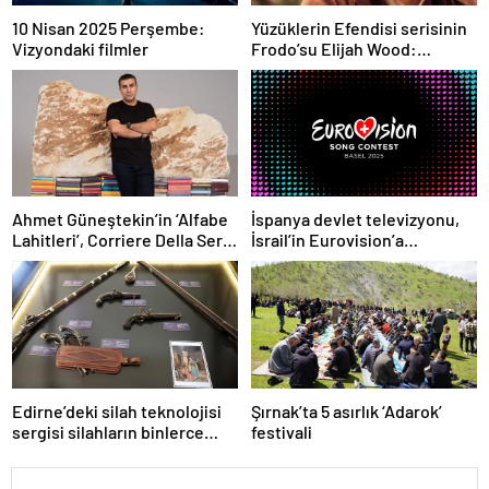
10 Nisan 2025 Perşembe:
Yüzüklerin Efendisi serisinin
Vizyondaki filmler
Frodo’su Elijah Wood:
Filmlerde yüksek paralar
kazanmadım
Ahmet Güneştekin’in ‘Alfabe
İspanya devlet televizyonu,
Lahitleri’, Corriere Della Sera
İsrail’in Eurovision’a
kapağında
katılımına karşı çıktı
Edirne’deki silah teknolojisi
Şırnak’ta 5 asırlık ‘Adarok’
sergisi silahların binlerce
festivali
yıllık gelişimini yansıtıyor