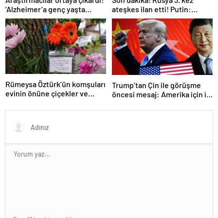
‘Alzheimer’a genç yaşta
ateşkes ilan etti! Putin:
yakalanabilirsiniz’
Erdoğan ile görüşme
gerçekleştireceğiz
Rümeysa Öztürk’ün komşuları
Trump’tan Çin ile görüşme
evinin önüne çiçekler ve
öncesi mesaj: Amerika için iyi
notlar bıraktı
bir anlaşma yapmalıyız