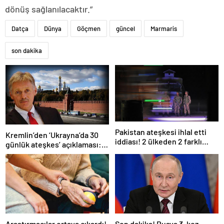
dönüş sağlanılacaktır.”
Datça
Dünya
Göçmen
güncel
Marmaris
son dakika
Pakistan ateşkesi ihlal etti
Kremlin’den ‘Ukrayna’da 30
iddiası! 2 ülkeden 2 farklı
günlük ateşkes’ açıklaması:
açıklama
Bunu iyice düşünmeliyiz
Araştırmacılar ortaya çıkardı!
Son dakika! Rusya 3. kez