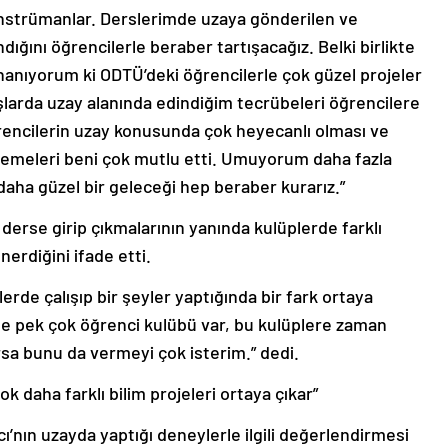
 enstrümanlar. Derslerimde uzaya gönderilen ve
dığını öğrencilerle beraber tartışacağız. Belki birlikte
 İnanıyorum ki ODTÜ’deki öğrencilerle çok güzel projeler
şlarda uzay alanında edindiğim tecrübeleri öğrencilere
rencilerin uzay konusunda çok heyecanlı olması ve
temeleri beni çok mutlu etti. Umuyorum daha fazla
 daha güzel bir geleceği hep beraber kurarız.”
 derse girip çıkmalarının yanında kulüplerde farklı
nerdiğini ifade etti.
elerde çalışıp bir şeyler yaptığında bir fark ortaya
’de pek çok öğrenci kulübü var, bu kulüplere zaman
rsa bunu da vermeyi çok isterim.” dedi.
k daha farklı bilim projeleri ortaya çıkar”
ı’nın uzayda yaptığı deneylerle ilgili değerlendirmesi