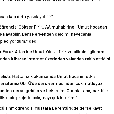
nsan kaç defa yakalayabilir”
f öğrencisi Gökser Pirik, AA muhabirine, “Umut hocadan
yakalayabilir. Derse erkenden geldim, heyecanla
ip ediyordum.” dedi.
 Faruk Altan ise Umut Yıldız’ı fizik ve bilimle ilgilenen
arından itibaren internet üzerinden yakından takip ettiğini
 gelişti. Hatta fizik okumamda Umut hocanın etkisi
iversitemiz ODTÜ’de ders vermesinden çok mutluyuz.
önceden derse geldim ve bekledim. Onunla tanışmak bile
likte bir projede çalışmayı çok isterim.”
ü sınıf öğrencisi Mustafa Berentürk de derse kayıt