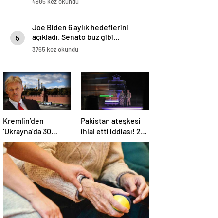
4985 kez okundu
Joe Biden 6 aylık hedeflerini
açıkladı. Senato buz gibi…
5
3765 kez okundu
Kremlin’den
Pakistan ateşkesi
‘Ukrayna’da 30
ihlal etti iddiası! 2
günlük ateşkes’
ülkeden 2 farklı
açıklaması: Bunu
açıklama
iyice düşünmeliyiz