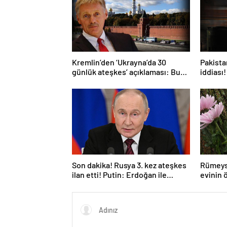
Kremlin’den ‘Ukrayna’da 30
Pakistan
günlük ateşkes’ açıklaması: Bunu
iddiası!
iyice düşünmeliyiz
açıkla
Son dakika! Rusya 3. kez ateşkes
Rümeys
ilan etti! Putin: Erdoğan ile
evinin 
görüşme gerçekleştireceğiz
bıraktı