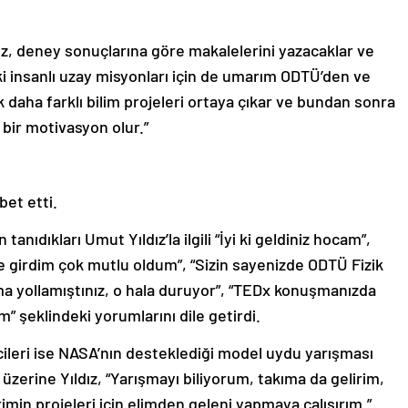
ız, deney sonuçlarına göre makalelerini yazacaklar ve
i insanlı uzay misyonları için de umarım ODTÜ’den ve
 daha farklı bilim projeleri ortaya çıkar ve bundan sonra
bir motivasyon olur.”
bet etti.
anıdıkları Umut Yıldız’la ilgili “İyi ki geldiniz hocam”,
ize girdim çok mutlu oldum”, “Sizin sayenizde ODTÜ Fizik
 yollamıştınız, o hala duruyor”, “TEDx konuşmanızda
m” şeklindeki yorumlarını dile getirdi.
leri ise NASA’nın desteklediği model uydu yarışması
üzerine Yıldız, “Yarışmayı biliyorum, takıma da gelirim,
imin projeleri için elimden geleni yapmaya çalışırım.”