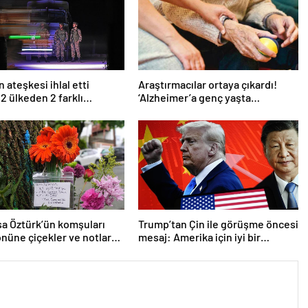
 ateşkesi ihlal etti
Araştırmacılar ortaya çıkardı!
 2 ülkeden 2 farklı
‘Alzheimer’a genç yaşta
ma
yakalanabilirsiniz’
a Öztürk’ün komşuları
Trump’tan Çin ile görüşme öncesi
önüne çiçekler ve notlar
mesaj: Amerika için iyi bir
anlaşma yapmalıyız