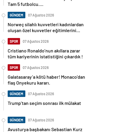
Tam 5 futbolcu….
GÜNDEM
07 Ağustos 2026
Norweç silahlı kuvvetleri kadınlardan
oluşan özel kuvvetler eğitimlerini
başlattı.
SPOR
07 Ağustos 2026
Cristiano Ronaldo’nun akıllara zarar
tüm kariyerinin istatistiğini çıkardık !
SPOR
07 Ağustos 2026
Galatasaray’a kötü haber! Monaco’dan
flaş Onyekuru kararı.
GÜNDEM
07 Ağustos 2026
Trump’tan seçim sonrası ilk mülakat
GÜNDEM
07 Ağustos 2026
Avusturya başbakanı Sebastian Kurz