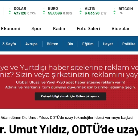
DOLAR
EURO
ALTIN
BITCOIN
47,7120
55,0596
6.633,78
%
0.17%
0.08%
2,17
Ekonomi
Spor
Kadın
Foto Galeri
Videolar
3.Sayfa
Avrupa
Bülten
Din
Eğitim
Hayat
Politika
A’dan dönen Dr. Umut Yıldız, ODTÜ’de uzay teknolojileri dersi vermeye başladı
 Umut Yıldız, ODTÜ’de uzay 