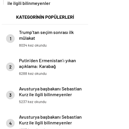
ile ilgili bilinmeyenler
KATEGORİNİN POPÜLERLERİ
Trump’tan seçim sonrası ilk
mülakat
1
8034 kez okundu
Putin’den Ermenistan’ı yıkan
açıklama: Karabağ
2
Azerbaycan’ın ayrılmaz bir
6288 kez okundu
parçasıdır!
Avusturya başbakanı Sebastian
Kurz ile ilgili bilinmeyenler
3
5237 kez okundu
Avusturya başbakanı Sebastian
Kurz ile ilgili bilinmeyenler
4