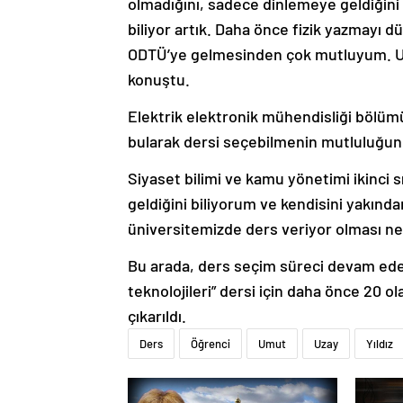
olmadığını, sadece dinlemeye geldiğini
biliyor artık. Daha önce fizik yazmayı
ODTÜ’ye gelmesinden çok mutluyum. Um
konuştu.
Elektrik elektronik mühendisliği bölümü
bularak dersi seçebilmenin mutluluğunu
Siyaset bilimi ve kamu yönetimi ikinci
geldiğini biliyorum ve kendisini yakınd
üniversitemizde ders veriyor olması nede
Bu arada, ders seçim süreci devam eden
teknolojileri” dersi için daha önce 20 o
çıkarıldı.
Ders
Öğrenci
Umut
Uzay
Yıldız