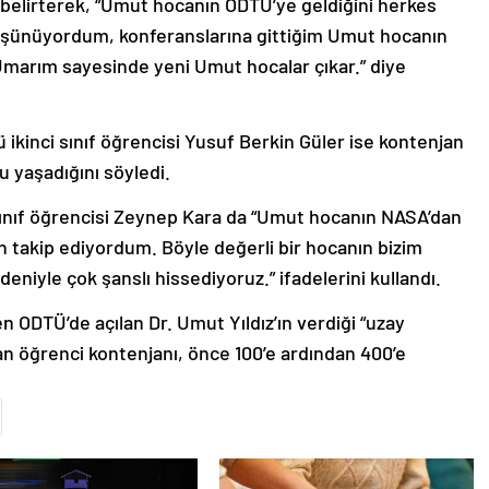
 belirterek, “Umut hocanın ODTÜ’ye geldiğini herkes
 düşünüyordum, konferanslarına gittiğim Umut hocanın
arım sayesinde yeni Umut hocalar çıkar.” diye
 ikinci sınıf öğrencisi Yusuf Berkin Güler ise kontenjan
 yaşadığını söyledi.
 sınıf öğrencisi Zeynep Kara da “Umut hocanın NASA’dan
an takip ediyordum. Böyle değerli bir hocanın bizim
niyle çok şanslı hissediyoruz.” ifadelerini kullandı.
 ODTÜ’de açılan Dr. Umut Yıldız’ın verdiği “uzay
lan öğrenci kontenjanı, önce 100’e ardından 400’e