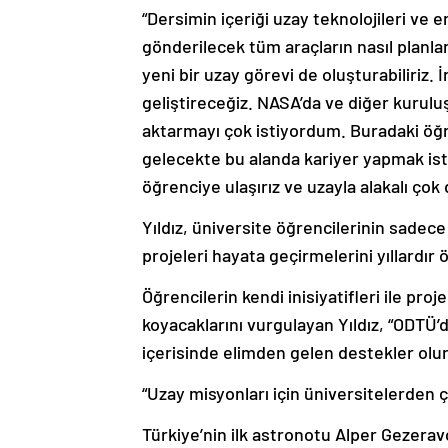
“Dersimin içeriği uzay teknolojileri ve
gönderilecek tüm araçların nasıl planlan
yeni bir uzay görevi de oluşturabiliriz.
geliştireceğiz. NASA’da ve diğer kurulu
aktarmayı çok istiyordum. Buradaki öğ
gelecekte bu alanda kariyer yapmak is
öğrenciye ulaşırız ve uzayla alakalı çok
Yıldız, üniversite öğrencilerinin sadece
projeleri hayata geçirmelerini yıllardır ö
Öğrencilerin kendi inisiyatifleri ile proj
koyacaklarını vurgulayan Yıldız, “ODTÜ
içerisinde elimden gelen destekler olu
“Uzay misyonları için üniversitelerden ço
Türkiye’nin ilk astronotu Alper Gezeravc