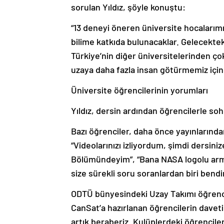
sorulan Yıldız, şöyle konuştu:
“13 deneyi öneren üniversite hocalarım
bilime katkıda bulunacaklar. Gelecektek
Türkiye’nin diğer üniversitelerinden çok
uzaya daha fazla insan götürmemiz için 
Üniversite öğrencilerinin yorumları
Yıldız, dersin ardından öğrencilerle soh
Bazı öğrenciler, daha önce yayınlarından t
“Videolarınızı izliyordum, şimdi dersin
Bölümündeyim”, “Bana NASA logolu arma
size sürekli soru soranlardan biri bendi
ODTÜ bünyesindeki Uzay Takımı öğrenci
CanSat’a hazırlanan öğrencilerin daveti 
artık beraberiz. Kulüplerdeki öğrenciler