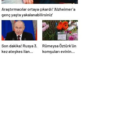
Araştırmacılar ortaya çıkardı! ‘Alzheimer’a
genç yaşta yakalanabilirsiniz’
Son dakika! Rusya 3.
Rümeysa Öztürk’ün
kez ateşkes ilan
komşuları evinin
etti! Putin: Erdoğan
önüne çiçekler ve
ile görüşme
notlar bıraktı
gerçekleştireceğiz