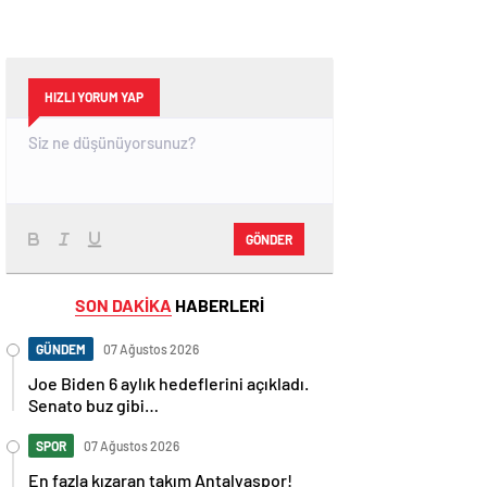
HIZLI YORUM YAP
GÖNDER
SON DAKİKA
HABERLERİ
GÜNDEM
07 Ağustos 2026
Joe Biden 6 aylık hedeflerini açıkladı.
Senato buz gibi…
SPOR
07 Ağustos 2026
En fazla kızaran takım Antalyaspor!