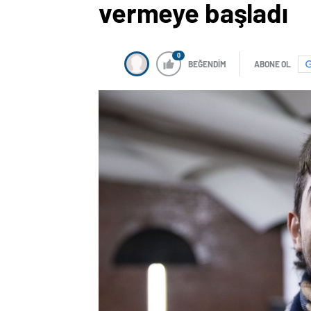
vermeye başladı
0
BEĞENDİM
ABONE OL