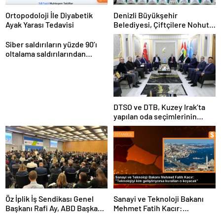
Ortopodoloji İle Diyabetik
Denizli Büyükşehir
Ayak Yarası Tedavisi
Belediyesi, Çiftçilere Nohut
Tohumu Desteği Veriyor
Siber saldırıların yüzde 90’ı
oltalama saldırılarından
oluşuyor
DTSO ve DTB, Kuzey Irak’ta
yapılan oda seçimlerinin
ardından işbirliklerini
güçlendirmek için ziyaretler
gerçekleştirdi
Öz İplik İş Sendikası Genel
Sanayi ve Teknoloji Bakanı
Başkanı Rafi Ay, ABD Başkanı
Mehmet Fatih Kacır:
Joe Biden’ın Özel Danışmanı
“Teknolojiyi kim geliştiriyorsa