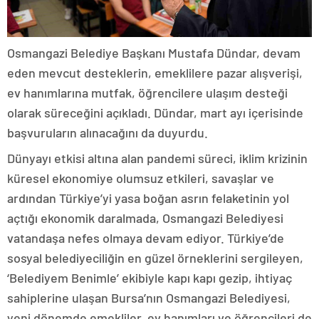
Osmangazi Belediye Başkanı Mustafa Dündar, devam
eden mevcut desteklerin, emeklilere pazar alışverişi,
ev hanımlarına mutfak, öğrencilere ulaşım desteği
olarak süreceğini açıkladı. Dündar, mart ayı içerisinde
başvuruların alınacağını da duyurdu.
Dünyayı etkisi altına alan pandemi süreci, iklim krizinin
küresel ekonomiye olumsuz etkileri, savaşlar ve
ardından Türkiye’yi yasa boğan asrın felaketinin yol
açtığı ekonomik daralmada, Osmangazi Belediyesi
vatandaşa nefes olmaya devam ediyor. Türkiye’de
sosyal belediyeciliğin en güzel örneklerini sergileyen,
‘Belediyem Benimle’ ekibiyle kapı kapı gezip, ihtiyaç
sahiplerine ulaşan Bursa’nın Osmangazi Belediyesi,
yeni dönemde emekliler, ev hanımları ve öğrencileri de