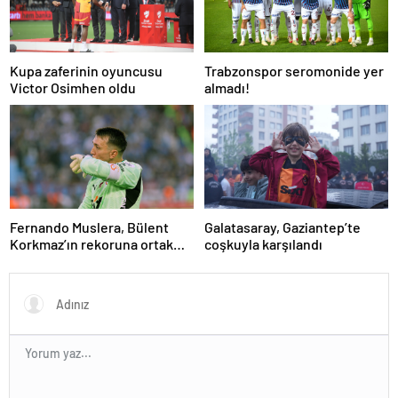
Kupa zaferinin oyuncusu
Trabzonspor seromonide yer
Victor Osimhen oldu
almadı!
Fernando Muslera, Bülent
Galatasaray, Gaziantep’te
Korkmaz’ın rekoruna ortak
coşkuyla karşılandı
oldu