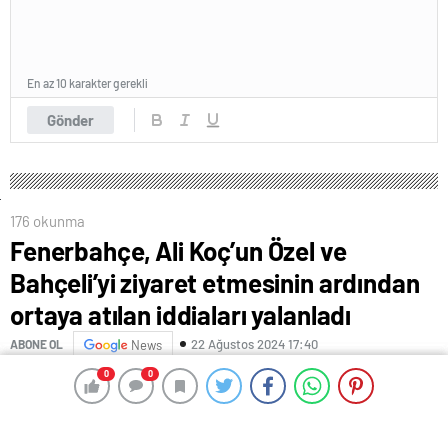
En az 10 karakter gerekli
Gönder
176 okunma
Fenerbahçe, Ali Koç’un Özel ve
Bahçeli’yi ziyaret etmesinin ardından
ortaya atılan iddiaları yalanladı
22 Ağustos 2024 17:40
ABONE OL
News
0
0
0
0
Fenerbahçe
, başkan Ali Koç’un geçtiğimiz günlerde
CHP Genel Başkanı Özgür Özel ve MHP lideri
Devlet
Bahçeli
‘yi Ankara’da ziyaret etmesinin ardından çeşitli