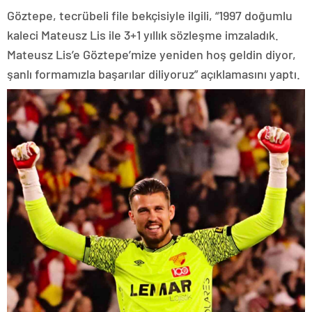
Göztepe, tecrübeli file bekçisiyle ilgili, “1997 doğumlu
kaleci Mateusz Lis ile 3+1 yıllık sözleşme imzaladık.
Mateusz Lis’e Göztepe’mize yeniden hoş geldin diyor,
şanlı formamızla başarılar diliyoruz” açıklamasını yaptı.