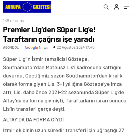
iddiaları yalanladı
188 okunma
Premier Lig’den Süper Lig’e!
Taraftarın çağrısı işe yaradı
22 Ağustos 2024 17:40
ABONE OL
News
Süper Lig’in İzmir temsilcisi Göztepe,
Southampton’dan Mateusz Lis’i kadrosuna kattığını
duyurdu. Geçtiğimiz sezon Southampton’dan kiralık
olarak forma giyen Lis, 3+1 yıllığına Göztepe’ye imza
attı. Lis, daha önce 2021-22 sezonunda Süper Lig’de
Altay’da da forma giymişti. Taraftarların ısrarı sonucu
Lis’in transferi gerçekleşti.
ALTAY’DA DA FORMA GİYDİ
İzmir ekibinin uzun süredir transferi için uğraştığı 27