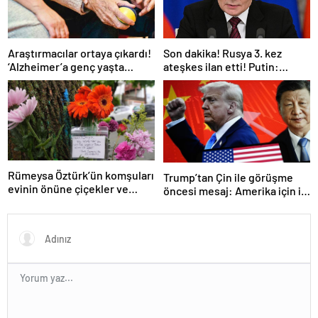
Araştırmacılar ortaya çıkardı!
Son dakika! Rusya 3. kez
‘Alzheimer’a genç yaşta
ateşkes ilan etti! Putin:
yakalanabilirsiniz’
Erdoğan ile görüşme
gerçekleştireceğiz
Rümeysa Öztürk’ün komşuları
Trump’tan Çin ile görüşme
evinin önüne çiçekler ve
öncesi mesaj: Amerika için iyi
notlar bıraktı
bir anlaşma yapmalıyız