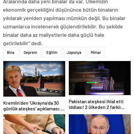
Aralarında daha yeni binalar da var. Ülkemizin
ekonomik gerçekliğini düşününce bütün binaların
yıkılarak yeniden yapılması mümkün değil. Bu binalar
uzmanlarca incelenerek güçlendirilebilir. Bu şekilde
binalar daha az maliyetlerle daha güçlü hale
getirilebilir” dedi.
Bina
Deprem
Eğitim
Japonya
Mimar
Pakistan ateşkesi ihlal etti
Kremlin’den ‘Ukrayna’da 30
iddiası! 2 ülkeden 2 farklı
günlük ateşkes’ açıklaması:
açıklama
Bunu iyice düşünmeliyiz