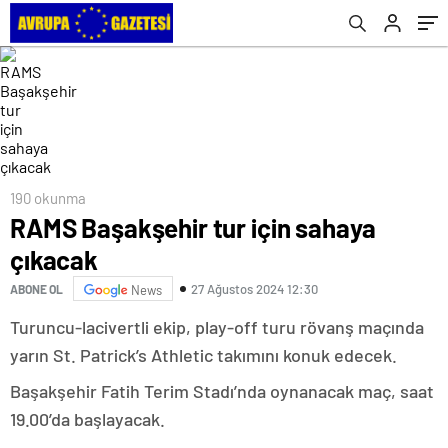
190 okunma
RAMS Başakşehir tur için sahaya
çıkacak
27 Ağustos 2024 12:30
ABONE OL
News
Turuncu-lacivertli ekip, play-off turu rövanş maçında
yarın St. Patrick’s Athletic takımını konuk edecek.
Başakşehir Fatih Terim Stadı’nda oynanacak maç, saat
19.00’da başlayacak.