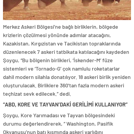
Merkez Askeri Bölgesi’ne bağlı birliklerin, bölgede
krizlerin çözülmesi yönünde adımlar atacağını,
Kazakistan, Kırgızistan ve Tacikistan topraklarında
düzenlenecek 7 askeri tatbikata katılacağını kaydeden
Şoygu, “Bu bölgenin birlikleri, ‘İskender-M’ füze
sistemleri ve ‘Tornado-G’ çok namlulu roketatarlar
dahil modern silahla donatılıyor. 18 askeri birlik yeniden
oluşturulacak. Birliklere 360’tan fazla modern askeri
teçhizat sevk edilecek.” dedi.
“ABD, KORE VE TAYVAN’DAKİ GERİLİMİ KULLANIYOR”
Şoygu, Kore Yarımadası ve Tayvan bölgesindeki
durumu değerlendirerek, ” Washington, Pasifik
Okyanusu’nun batı kısmında askeri varlığını