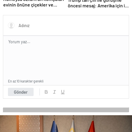
evinin önüne çiçekler ve
öncesi mesaj: Amerika için iyi
notlar bıraktı
bir anlaşma yapmalıyız
En az 10 karakter gerekli
Gönder