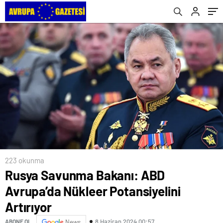
veriyor
223 okunma
Rusya Savunma Bakanı: ABD
Avrupa’da Nükleer Potansiyelini
Artırıyor
8 Haziran 2024 00:57
ABONE OL
News