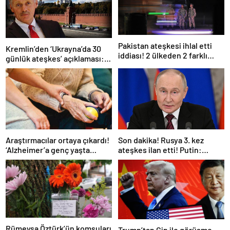
Pakistan ateşkesi ihlal etti
Kremlin’den ‘Ukrayna’da 30
iddiası! 2 ülkeden 2 farklı
günlük ateşkes’ açıklaması:
açıklama
Bunu iyice düşünmeliyiz
Araştırmacılar ortaya çıkardı!
Son dakika! Rusya 3. kez
‘Alzheimer’a genç yaşta
ateşkes ilan etti! Putin:
yakalanabilirsiniz’
Erdoğan ile görüşme
gerçekleştireceğiz
Rümeysa Öztürk’ün komşuları
Trump’tan Çin ile görüşme