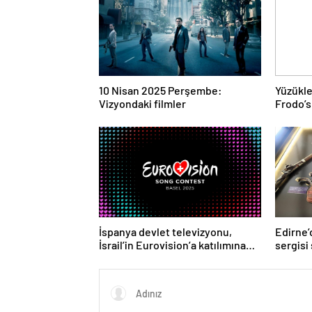
10 Nisan 2025 Perşembe:
Yüzükle
Vizyondaki filmler
Frodo’s
yüksek
İspanya devlet televizyonu,
Edirne’
İsrail’in Eurovision’a katılımına
sergisi 
karşı çıktı
gelişim