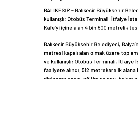
BALIKESİR – Balıkesir Büyükşehir Beled
kullanışlı; Otobüs Terminali, İtfaiye İs
Kafe’yi içine alan 4 bin 500 metrelik tesi
Balıkesir Büyükşehir Belediyesi, Balya’n
metresi kapalı alan olmak üzere topla
ve kullanışlı; Otobüs Terminali, İtfaiye
faaliyete alındı. 512 metrekarelik alana
dinlenme odası, eğitim salonu, bakım o
tuvaletler ve teknik hacimler gibi ihtiya
592 metrekarelik alana sahip olan tek k
satış ve deposu, idari ofis, zabıta, em
odası, revir, tuvaletler dışında bağımsı
bulunuyor. Balya için güzel bir sosyal 
fiyatlı ve kaliteli ürünleriyle, vatandaş