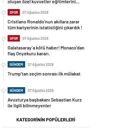
oluşan özel kuvvetler eğitimlerini
başlattı.
SPOR
07 Ağustos 2026
Cristiano Ronaldo’nun akıllara zarar
tüm kariyerinin istatistiğini çıkardık !
SPOR
07 Ağustos 2026
Galatasaray’a kötü haber! Monaco’dan
flaş Onyekuru kararı.
GÜNDEM
07 Ağustos 2026
Trump’tan seçim sonrası ilk mülakat
GÜNDEM
07 Ağustos 2026
Avusturya başbakanı Sebastian Kurz
ile ilgili bilinmeyenler
KATEGORİNİN POPÜLERLERİ