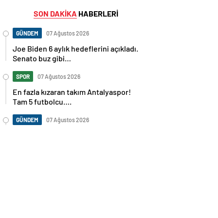
SON DAKİKA
HABERLERİ
GÜNDEM
07 Ağustos 2026
Joe Biden 6 aylık hedeflerini açıkladı.
Senato buz gibi…
SPOR
07 Ağustos 2026
En fazla kızaran takım Antalyaspor!
Tam 5 futbolcu….
GÜNDEM
07 Ağustos 2026
Norweç silahlı kuvvetleri kadınlardan
oluşan özel kuvvetler eğitimlerini
başlattı.
SPOR
07 Ağustos 2026
Cristiano Ronaldo’nun akıllara zarar
tüm kariyerinin istatistiğini çıkardık !
SPOR
07 Ağustos 2026