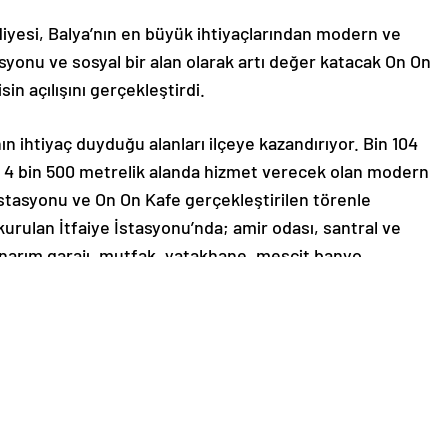
iyesi, Balya’nın en büyük ihtiyaçlarından modern ve
tasyonu ve sosyal bir alan olarak artı değer katacak On On
sin açılışını gerçekleştirdi.
ın ihtiyaç duyduğu alanları ilçeye kazandırıyor. Bin 104
m 4 bin 500 metrelik alanda hizmet verecek olan modern
 İstasyonu ve On On Kafe gerçekleştirilen törenle
 kurulan İtfaiye İstasyonu’nda; amir odası, santral ve
narım garajı, mutfak, yatakhane, mescit banyo,
ca uygun, son teknoloji ile donatılmış alanlar yer alıyor.
atlı terminal binasında; bekleme alanı, beş adet bilet
anet odası, revir, mescit ve abdesthane, bebek bakım
z girişe ve açık oturma alanına sahip kafeterya birimleri
alan olan On On Kafe ise her bütçeye hitap eden uygun
ların uğrak noktası olacak.