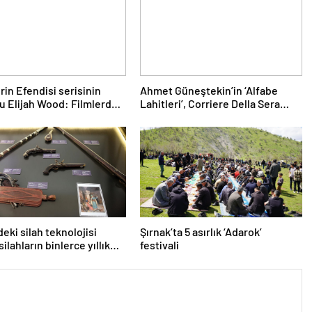
rin Efendisi serisinin
Ahmet Güneştekin’in ‘Alfabe
u Elijah Wood: Filmlerde
Lahitleri’, Corriere Della Sera
 paralar kazanmadım
kapağında
deki silah teknolojisi
Şırnak’ta 5 asırlık ‘Adarok’
silahların binlerce yıllık
festivali
ini yansıtıyor