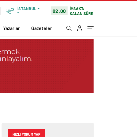
İMSAK'A
İSTANBUL
02:00
KALAN SÜRE
°
Yazarlar
Gazeteler
HIZLI YORUM YAP