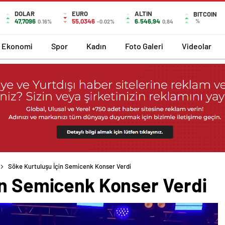
DOLAR
EURO
ALTIN
BITCOIN
47,7096
55,0346
6.546,94
%
0.16%
-0.02%
0,84
Ekonomi
Spor
Kadın
Foto Galeri
Videolar
Söke Kurtuluşu İçin Semicenk Konser Verdi
in Semicenk Konser Verdi