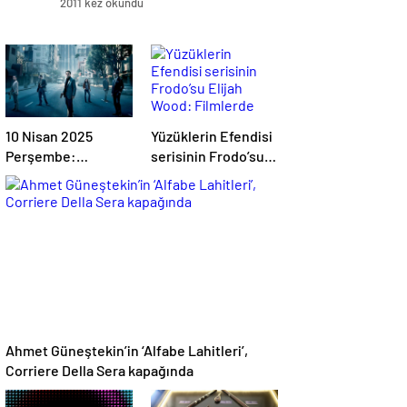
2011 kez okundu
10 Nisan 2025
Yüzüklerin Efendisi
Perşembe:
serisinin Frodo’su
Vizyondaki filmler
Elijah Wood:
Filmlerde yüksek
paralar kazanmadım
Ahmet Güneştekin’in ‘Alfabe Lahitleri’,
Corriere Della Sera kapağında