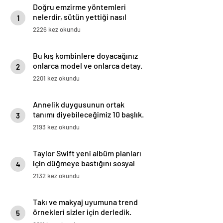
Doğru emzirme yöntemleri
nelerdir, sütün yettiği nasıl
1
anlaşılır?
2226 kez okundu
Bu kış kombinlere doyacağınız
onlarca model ve onlarca detay.
2
2201 kez okundu
Annelik duygusunun ortak
tanımı diyebileceğimiz 10 başlık.
3
2193 kez okundu
Taylor Swift yeni albüm planları
için düğmeye bastığını sosyal
4
medyadan duyurdu!
2132 kez okundu
Takı ve makyaj uyumuna trend
örnekleri sizler için derledik.
5