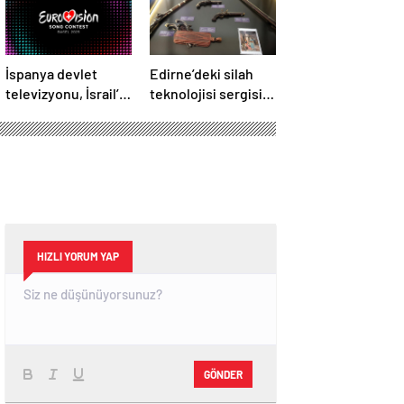
İspanya devlet
Edirne’deki silah
televizyonu, İsrail’in
teknolojisi sergisi
Eurovision’a
silahların binlerce
katılımına karşı çıktı
yıllık gelişimini
yansıtıyor
HIZLI YORUM YAP
GÖNDER