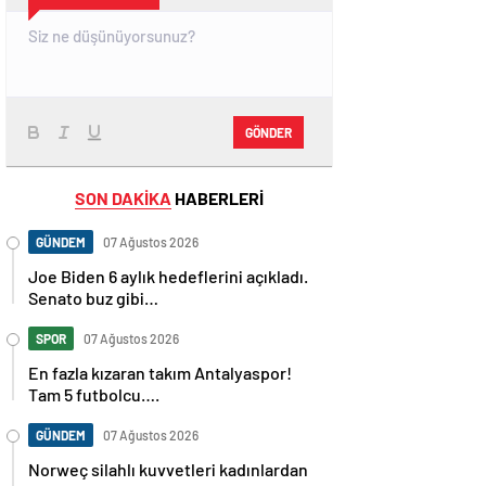
GÖNDER
SON DAKİKA
HABERLERİ
GÜNDEM
07 Ağustos 2026
Joe Biden 6 aylık hedeflerini açıkladı.
Senato buz gibi…
SPOR
07 Ağustos 2026
En fazla kızaran takım Antalyaspor!
Tam 5 futbolcu….
GÜNDEM
07 Ağustos 2026
Norweç silahlı kuvvetleri kadınlardan