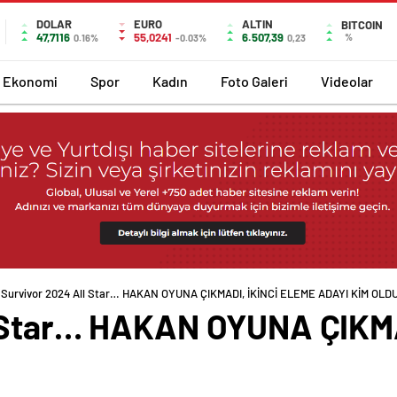
DOLAR
EURO
ALTIN
BITCOIN
47,7116
55,0241
6.507,39
%
0.16%
-0.03%
0,23
Ekonomi
Spor
Kadın
Foto Galeri
Videolar
Survivor 2024 All Star… HAKAN OYUNA ÇIKMADI, İKİNCİ ELEME ADAYI KİM OLD
l Star… HAKAN OYUNA ÇIKM