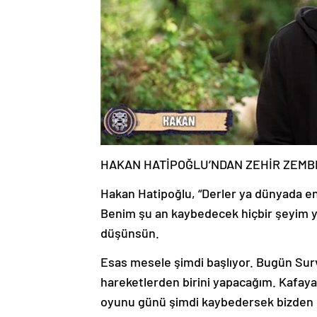
HAKAN HATİPOĞLU’NDAN ZEHİR ZEM
Hakan Hatipoğlu, “Derler ya dünyada en 
Benim şu an kaybedecek hiçbir şeyim yo
düşünsün.
Esas mesele şimdi başlıyor. Bugün Su
hareketlerden birini yapacağım. Kafay
oyunu günü şimdi kaybedersek bizden bi