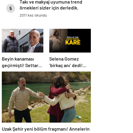
Takı ve makyaj uyumuna trend
örnekleri sizler için derledik.
5
2011 kez okundu
Beyin kanaması
Selena Gomez
geçirmişti! Settar
‘birkaç anı’ dedi!
Tanrıöğen köy
Sevgilisiyle dudak
hayatını anlattı:
dudağa poz
Elektrik bile yok
Uzak Şehir yeni bölüm fragmanı! Annelerin