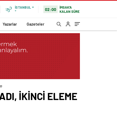
İMSAK'A
İSTANBUL
02:00
KALAN SÜRE
°
Yazarlar
Gazeteler
U?
ADI, İKİNCİ ELEME