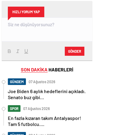
HIZLI YORUM YAP
GÖNDER
SON DAKİKA
HABERLERİ
GÜNDEM
07 Ağustos 2026
Joe Biden 6 aylık hedeflerini açıkladı.
Senato buz gibi…
SPOR
07 Ağustos 2026
En fazla kızaran takım Antalyaspor!
Tam 5 futbolcu….