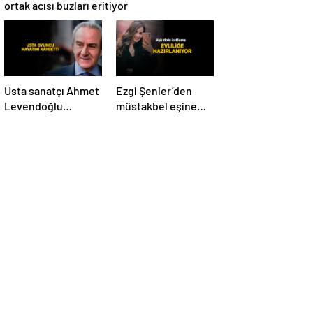
ortak acısı buzları eritiyor
Usta sanatçı Ahmet
Ezgi Şenler’den
Levendoğlu
müstakbel eşine
hayatını kaybetti!
aşk dolu kutlama!
Peş peşe başsağlığı
‘Canımın en içi…’
mesajları