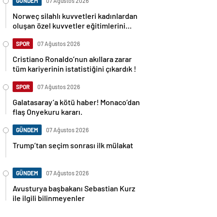
GÜNDEM
07 Ağustos 2026
Norweç silahlı kuvvetleri kadınlardan
oluşan özel kuvvetler eğitimlerini
başlattı.
SPOR
07 Ağustos 2026
Cristiano Ronaldo’nun akıllara zarar
tüm kariyerinin istatistiğini çıkardık !
SPOR
07 Ağustos 2026
Galatasaray’a kötü haber! Monaco’dan
flaş Onyekuru kararı.
GÜNDEM
07 Ağustos 2026
Trump’tan seçim sonrası ilk mülakat
GÜNDEM
07 Ağustos 2026
Avusturya başbakanı Sebastian Kurz
ile ilgili bilinmeyenler