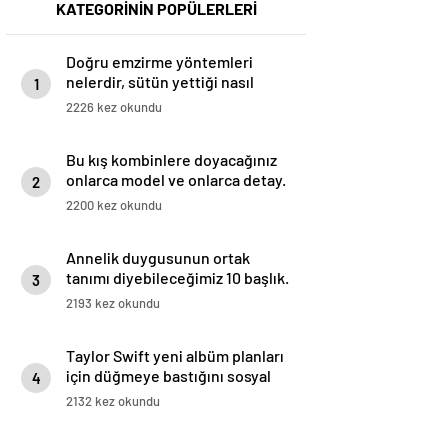
KATEGORİNİN POPÜLERLERİ
Doğru emzirme yöntemleri
nelerdir, sütün yettiği nasıl
1
anlaşılır?
2226 kez okundu
Bu kış kombinlere doyacağınız
onlarca model ve onlarca detay.
2
2200 kez okundu
Annelik duygusunun ortak
tanımı diyebileceğimiz 10 başlık.
3
2193 kez okundu
Taylor Swift yeni albüm planları
için düğmeye bastığını sosyal
4
medyadan duyurdu!
2132 kez okundu