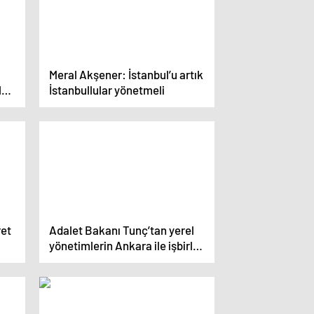
Meral Akşener: İstanbul’u artık
l
İstanbullular yönetmeli
iz”
ret
Adalet Bakanı Tunç’tan yerel
yönetimlerin Ankara ile işbirliği
vurgusu