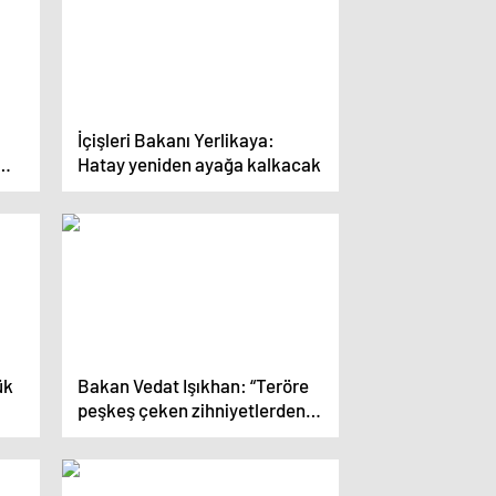
İçişleri Bakanı Yerlikaya:
Hatay yeniden ayağa kalkacak
ük
Bakan Vedat Işıkhan: “Teröre
peşkeş çeken zihniyetlerden
lar
şehrimiz ve ülkemiz için büyük
projeler beklenemez”