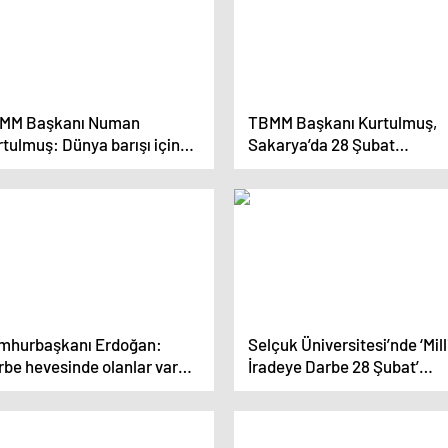
MM Başkanı Numan
TBMM Başkanı Kurtulmuş,
tulmuş: Dünya barışı için
Sakarya’da 28 Şubat
i bir dünya sistemi
programında konuştu
ulmalıdır
Açıklaması
mhurbaşkanı Erdoğan:
Selçuk Üniversitesi’nde ‘Mill
rbe hevesinde olanlar var
İradeye Darbe 28 Şubat’
 Türkiye eski Türkiye değil
konulu söyleşi düzenlendi