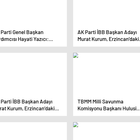
 Parti Genel Başkan
AK Parti İBB Başkan Adayı
dımcısı Hayati Yazıcı:
Murat Kurum, Erzincan’daki
letin önündeki engelleri
Maden Faciası Hakkında
taraf ettik
Konuştu
 Parti İBB Başkan Adayı
TBMM Milli Savunma
rat Kurum, Erzincan’daki
Komisyonu Başkanı Hulusi
den Faciası Hakkında
Akar: ‘En Son Teröristi de
nuştu
Etkisiz Hale Getirerek
Milletimizi Kurtarmak İstiyo