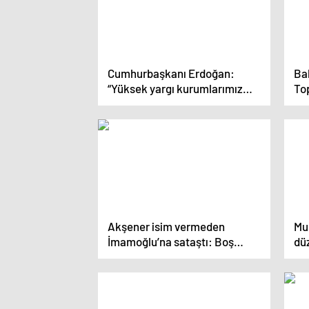
Cumhurbaşkanı Erdoğan:
Ba
“Yüksek yargı kurumlarımız
Top
arasındaki ihtilafı gidermek
mecburiyetindeyiz”
Akşener isim vermeden
Mu
İmamoğlu’na sataştı: Boş
dü
zamanlarında İstanbul’da
ko
olanlar bu şehri yönetemez