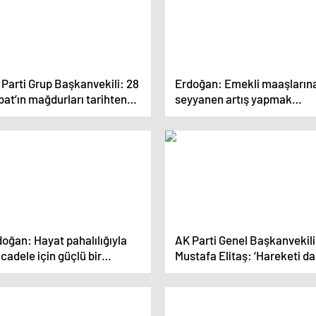
Parti Grup Başkanvekili: 28
Erdoğan: Emekli maaşların
at’ın mağdurları tarihten
seyyanen artış yapmak
indi
bütçeyi zorlar
oğan: Hayat pahalılığıyla
AK Parti Genel Başkanvekili
adele için güçlü bir
Mustafa Elitaş: ‘Hareketi d
ogram uyguluyoruz
da güçlendirmeliyiz’