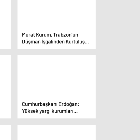
Murat Kurum, Trabzon’un
Düşman İşgalinden Kurtuluş
m
Programına Katıldı
Cumhurbaşkanı Erdoğan:
Yüksek yargı kurumları
arasındaki ihtilafı gidermek
mecburiyetindeyiz