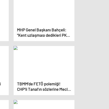
MHP Genel Başkanı Bahçeli:
“Kent uzlaşması dedikleri PKK
ittifakıdır”
i
TBMM’de FETÖ polemiği!
CHP’li Tanal’ın sözlerine Meclis
Başkanvekili Bozdağ’dan zehir
zemberek yanıt