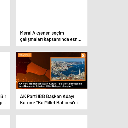
Meral Akşener, seçim
çalışmaları kapsamında esnafı
ziyaret etti
Bir
AK Parti İBB Başkan Adayı
ip
Kurum: “Bu Millet Bahçesi’nin
.
ismi Necmettin Erbakan Millet
Bahçesi olmuştur”