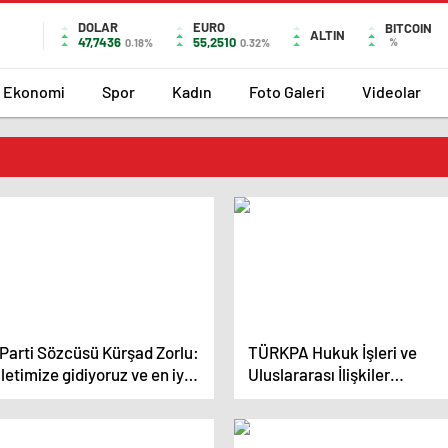
DOLAR
EURO
BITCOIN
ALTIN
47,7436
55,2510
%
0.18%
0.32%
Ekonomi
Spor
Kadın
Foto Galeri
Videolar
 Parti Sözcüsü Kürşad Zorlu:
TÜRKPA Hukuk İşleri ve
lletimize gidiyoruz ve en iyi
Uluslararası İlişkiler
ış yapan partisi olacağız’
Komisyonu 11. Toplantısı
Bakü’de Gerçekleştirildi