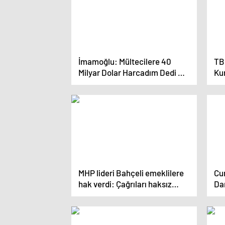
İmamoğlu: Mültecilere 40
TB
Milyar Dolar Harcadım Dedi mi
Kur
Peki O Yük Olmadı… Ülkenin
yen
Kötü Yönetimini Suratlarına
kur
Vurmaya Devam Edeceğim
MHP lideri Bahçeli emeklilere
Cu
hak verdi: Çağrıları haksız
Da
değildir
ama