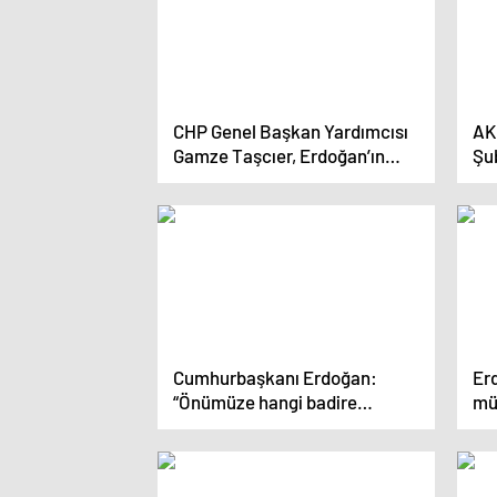
CHP Genel Başkan Yardımcısı
AK 
Gamze Taşcıer, Erdoğan’ın
Şub
Emeklilere Yapılan
sil
Konuşmasını Eleştirdi
Cumhurbaşkanı Erdoğan:
Erd
“Önümüze hangi badire
müc
çıkarsa çıksın ülkemizi
pr
demokrasi ve kalkınma
rotasından çıkartmadan