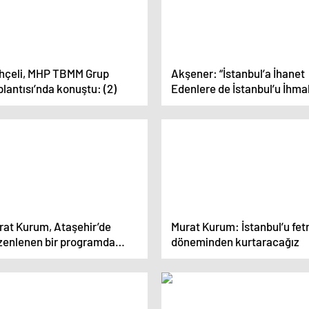
hçeli, MHP TBMM Grup
Akşener: “İstanbul’a İhanet
lantısı’nda konuştu: (2)
Edenlere de İstanbul’u İhma
Edenlere de Mecbur Değilsin
rat Kurum, Ataşehir’de
Murat Kurum: İstanbul’u fet
zenlenen bir programda
döneminden kurtaracağız
nuştu