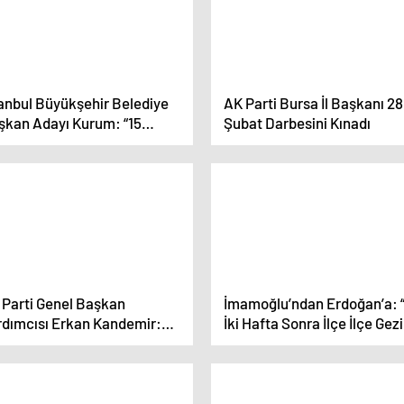
tanbul Büyükşehir Belediye
AK Parti Bursa İl Başkanı 28
şkan Adayı Kurum: “15
Şubat Darbesini Kınadı
san’da başvurularını almaya
şlayacağız”
 Parti Genel Başkan
İmamoğlu’ndan Erdoğan’a: “
rdımcısı Erkan Kandemir:
İki Hafta Sonra İlçe İlçe Gez
mhur İttifakı’nın değer
Miting Yapmaya Başlayacak
likteliğinin yanında
Her Gün İlla Beni Diline
racaklar’
Dolayacak”