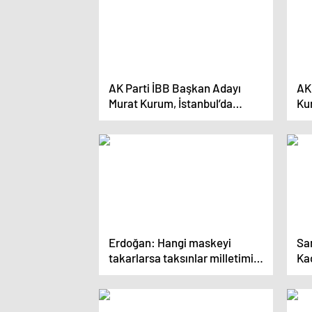
AK Parti İBB Başkan Adayı
AK
Murat Kurum, İstanbul’da
Kur
Vatandaşlarla Buluştu
kon
dö
Erdoğan: Hangi maskeyi
Sa
takarlarsa taksınlar milletimiz
Kac
bunların ne olduğunu artık
şeh
gayet iyi biliyor