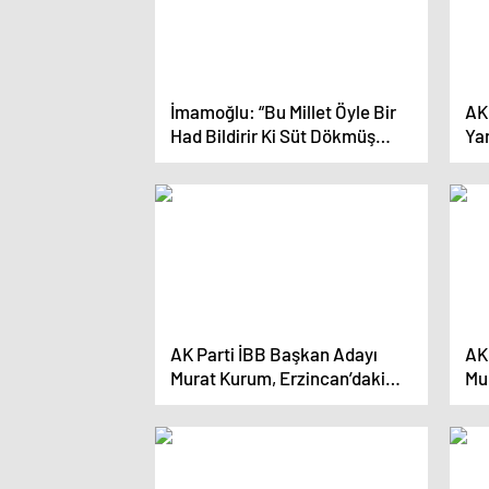
İmamoğlu: “Bu Millet Öyle Bir
AK
Had Bildirir Ki Süt Dökmüş
Yar
Kediye Dönersiniz”
Mil
ber
AK Parti İBB Başkan Adayı
AK
Murat Kurum, Erzincan’daki
Mu
Maden Faciası Hakkında
Ma
Konuştu
Ko