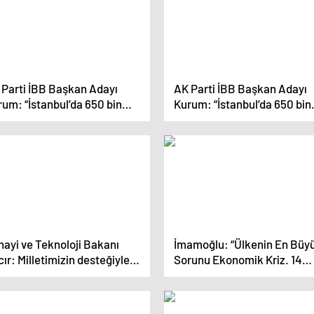
 Parti İBB Başkan Adayı
AK Parti İBB Başkan Adayı
um: “İstanbul’da 650 bin
Kurum: “İstanbul’da 650 bin
utu 5 yıl içerisinde
konutu 5 yıl içerisinde
nüştüreceğiz”
dönüştüreceğiz”
nayi ve Teknoloji Bakanı
İmamoğlu: “Ülkenin En Büy
ır: Milletimizin desteğiyle
Sorunu Ekonomik Kriz. 14
irleri geleceğe taşıyacağız
Sene Önce 200 Lira, 130 Do
Yapıyordu, Şimdi 6,5 Dolar.
Nereden Nereye”