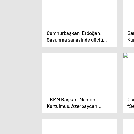
Cumhurbaşkanı Erdoğan:
Sa
Savunma sanayinde güçlü
Ku
olmak bir beka meselesidir
hep
TBMM Başkanı Numan
Cu
Kurtulmuş, Azerbaycan
“Se
Başbakanı Ali Asadov ile
Tür
görüştü
adı