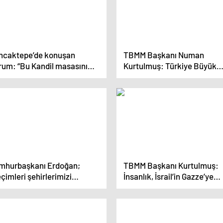
ncaktepe’de konuşan
TBMM Başkanı Numan
rum: “Bu Kandil masasını
Kurtulmuş: Türkiye Büyük
 birlikte dağıtacağız”
Millet Meclisi Anayasa yapı
sürecinin yegane merciidir
mhurbaşkanı Erdoğan;
TBMM Başkanı Kurtulmuş:
çimleri şehirlerimizi
İnsanlık, İsrail’in Gazze’ye
kiye Yüzyılı’na hazırlayacak
yönelik saldırılarının
mların ilki olarak görüyoruz”
durdurulmasını talep ediyor