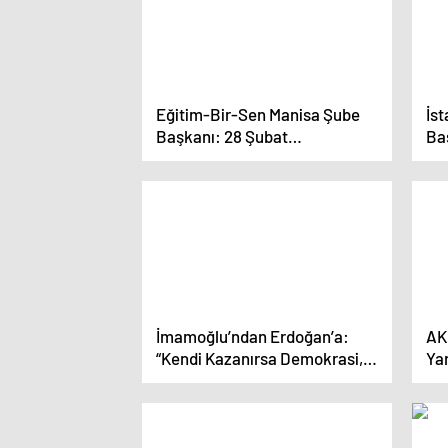
hedeflerine doğru ilerletmeyi…
Eğitim-Bir-Sen Manisa Şube
İs
Başkanı: 28 Şubat
Ba
mağduriyetlerinin giderilmesi
Ni
gerekmektedir
ba
İmamoğlu’ndan Erdoğan’a:
AK
“Kendi Kazanırsa Demokrasi,
Ya
Milli İrade; Başkası Kazanırsa
‘Cu
Yanlışlık. 6 Mayıs 2019’da Milli
bir
İradeye Darbe Yaptılar, Darbe!”
du