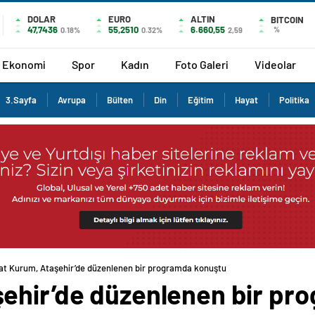
DOLAR
EURO
ALTIN
BITCOIN
47,7436
55,2510
6.660,55
%
0.18%
0.32%
2,59
Ekonomi
Spor
Kadın
Foto Galeri
Videolar
3.Sayfa
Avrupa
Bülten
Din
Eğitim
Hayat
Politika
at Kurum, Ataşehir’de düzenlenen bir programda konuştu
ehir’de düzenlenen bir pr