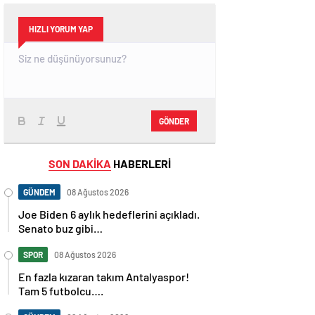
HIZLI YORUM YAP
GÖNDER
SON DAKİKA
HABERLERİ
GÜNDEM
08 Ağustos 2026
Joe Biden 6 aylık hedeflerini açıkladı.
Senato buz gibi…
SPOR
08 Ağustos 2026
En fazla kızaran takım Antalyaspor!
Tam 5 futbolcu….