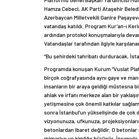
Hamza Cebeci, AK Parti Ataşehir Beled
Azerbaycan Milletvekili Ganire Paşayev
vatandaş katıldı. Program Kur’an-ı Keri
ardından protokol konuşmalarıyla deva
Vatandaşlar tarafından ilgiyle karşılan
“Bu şehirdeki tahribatı durduracak, İs
Programda konuşan Kurum “Vuslat Platf
birçok coğrafyasında aynı gaye ve manev
insanların bir araya geldiği müstesna b
ahlak ve irfanı merkeze alan bir yaklaşı
yetişmesine çok önemli katkılar sağlam
sonra İstanbul’un yükselişinde de çok d
vizyonunuza, ufkunuza, projeksiyonların
betonlardan ibaret değildir. O betonlar a
mimariye ve kimliğe bürünür. İnsanıyla 