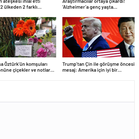
 ateşkesi ihlal etti
Araştırmacılar ortaya çıkardı!
 2 ülkeden 2 farklı
‘Alzheimer’a genç yaşta
ma
yakalanabilirsiniz’
a Öztürk’ün komşuları
Trump’tan Çin ile görüşme öncesi
önüne çiçekler ve notlar
mesaj: Amerika için iyi bir
anlaşma yapmalıyız