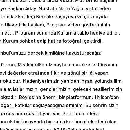
iye Başkan Adayı Mustafa Naim Yağcı, vefat eden
a’nın kız kardeşi Kemale Paşayeva ve çok sayıda
m tilaveti ile başladı. Program video gösteriminin
m etti. Program sonunda Kurum’a tablo hediye edildi.
an Kurum sohbet edip hatıra fotoğrafı çektirdi.
tanbul’umuzu gerçek kimliğine kavuşturacağız”
ormu, 13 yıldır ülkemiz başta olmak üzere dünyanın
i değerler etrafında fikir ve gönül birliği yapan
ir okuldur. Medeniyetimizin yeniden inşası yolunda ilim,
mla evlatlarımızın, gençlerimizin, gelecek nesillerimizin
aktadır. Böylesine önemli bir platformun, 1 Nisan’dan
eğerli katkılar sağlayacağına eminim. Bu şehrin sizin
a çok ama çok ihtiyacı var. Şehirler, sadece
ncak bir tasavvurla bir ruhla karılınca felsefesi olan
bağını koparan şehirler, kültürüyle, medeniyet