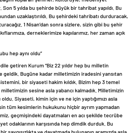
. Son 5 yılda bu şehirde büyük bir tahribat yapıldı. Bu
hundan uzaklaştırıldı. Bu şehirdeki tahribatı durduracak,
acağız. 1 Nisan’dan sonra sizlere, sizin gibi bu şehir
akıflarımıza, derneklerimize kapılarımız, her zaman açık
lubu hep aynı oldu”
 dile getiren Kurum “Biz 22 yıldır hep bu milletin
 geldik. Bugüne kadar milletimizin iradesini yansıtan
istemini, bir siyaseti hakim kıldık. Bizim hep 3 temel
 milletimizin sesine asla yabancı kalmadık. Milletimizin
ldu. Siyaseti, kimin için ve ne için yaptığımızı asla
sin tüm kesimlerin hukukunu hiçbir ayrım yapmadan
timiz, geçmişindeki dayatmaları en acı şekilde tecrübe
yet odaklarının karşısında hep dimdik durduk. Bu
k bir saygısızlıkta ve dayatmada bulunanın aramızda asla