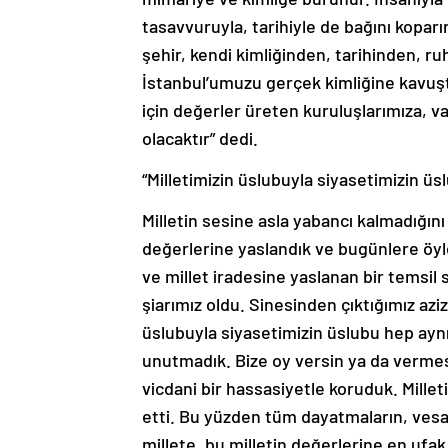
tasavvuruyla, tarihiyle de bağını koparır
şehir, kendi kimliğinden, tarihinden, ru
İstanbul’umuzu gerçek kimliğine kavuştur
için değerler üreten kuruluşlarımıza, v
olacaktır” dedi.
“Milletimizin üslubuyla siyasetimizin üs
Milletin sesine asla yabancı kalmadığını
değerlerine yaslandık ve bugünlere öyle
ve millet iradesine yaslanan bir temsil s
şiarımız oldu. Sinesinden çıktığımız aziz
üslubuyla siyasetimizin üslubu hep aynı o
unutmadık. Bize oy versin ya da verme
vicdani bir hassasiyetle koruduk. Mille
etti. Bu yüzden tüm dayatmaların, vesa
millete, bu milletin değerlerine en ufa