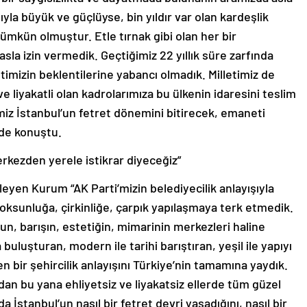
yla büyük ve güçlüyse, bin yıldır var olan kardeşlik
ümkün olmuştur. Etle tırnak gibi olan her bir
sla izin vermedik. Geçtiğimiz 22 yıllık süre zarfında
etimizin beklentilerine yabancı olmadık. Milletimiz de
e liyakatli olan kadrolarımıza bu ülkenin idaresini teslim
imiz İstanbul’un fetret dönemini bitirecek, emaneti
nde konuştu.
merkezden yerele istikrar diyeceğiz”
yleyen Kurum “AK Parti’mizin belediyecilik anlayışıyla
yoksunluğa, çirkinliğe, çarpık yapılaşmaya terk etmedik.
run, barışın, estetiğin, mimarinin merkezleri haline
buluşturan, modern ile tarihi barıştıran, yeşil ile yapıyı
en bir şehircilik anlayışını Türkiye’nin tamamına yaydık.
dan bu yana ehliyetsiz ve liyakatsiz ellerde tüm güzel
 İstanbul’un nasıl bir fetret devri yaşadığını, nasıl bir