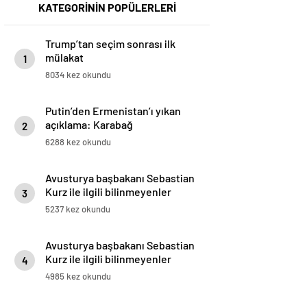
KATEGORİNİN POPÜLERLERİ
Trump’tan seçim sonrası ilk
mülakat
1
8034 kez okundu
Putin’den Ermenistan’ı yıkan
açıklama: Karabağ
2
Azerbaycan’ın ayrılmaz bir
6288 kez okundu
parçasıdır!
Avusturya başbakanı Sebastian
Kurz ile ilgili bilinmeyenler
3
5237 kez okundu
Avusturya başbakanı Sebastian
Kurz ile ilgili bilinmeyenler
4
4985 kez okundu