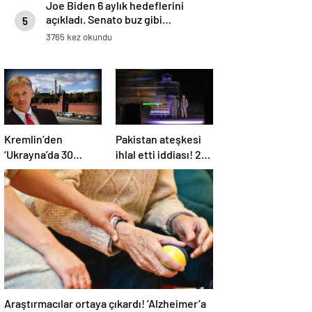
Joe Biden 6 aylık hedeflerini
açıkladı. Senato buz gibi…
5
3765 kez okundu
Kremlin’den
Pakistan ateşkesi
‘Ukrayna’da 30
ihlal etti iddiası! 2
günlük ateşkes’
ülkeden 2 farklı
açıklaması: Bunu
açıklama
iyice düşünmeliyiz
Araştırmacılar ortaya çıkardı! ‘Alzheimer’a