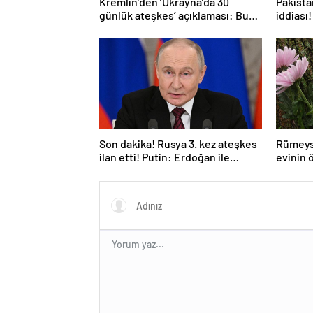
Kremlin’den ‘Ukrayna’da 30
Pakistan
günlük ateşkes’ açıklaması: Bunu
iddiası!
iyice düşünmeliyiz
açıkla
Son dakika! Rusya 3. kez ateşkes
Rümeys
ilan etti! Putin: Erdoğan ile
evinin 
görüşme gerçekleştireceğiz
bıraktı