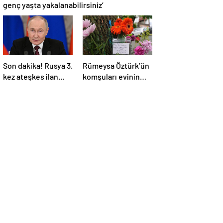
genç yaşta yakalanabilirsiniz’
Son dakika! Rusya 3.
Rümeysa Öztürk’ün
kez ateşkes ilan
komşuları evinin
etti! Putin: Erdoğan
önüne çiçekler ve
ile görüşme
notlar bıraktı
gerçekleştireceğiz