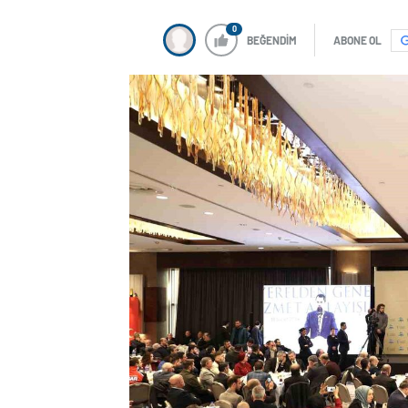
0
BEĞENDİM
ABONE OL