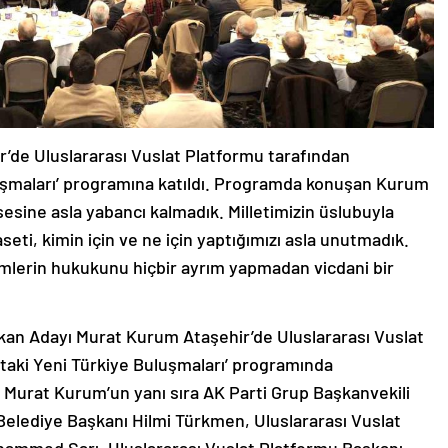
’de Uluslararası Vuslat Platformu tarafından
uşmaları’ programına katıldı. Programda konuşan Kurum
 sesine asla yabancı kalmadık. Milletimizin üslubuyla
seti, kimin için ve ne için yaptığımızı asla unutmadık.
mlerin hukukunu hiçbir ayrım yapmadan vicdani bir
kan Adayı Murat Kurum Ataşehir’de Uluslararası Vuslat
taki Yeni Türkiye Buluşmaları’ programında
a Murat Kurum’un yanı sıra AK Parti Grup Başkanvekili
ediye Başkanı Hilmi Türkmen, Uluslararası Vuslat
ammed Sarı, Uluslararası Vuslat Platformu Başkanı