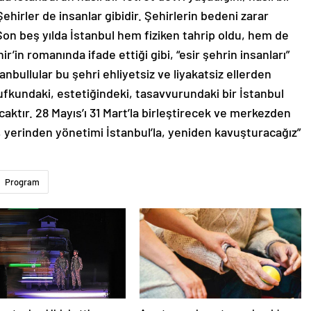
. Şehirler de insanlar gibidir. Şehirlerin bedeni zarar
 Son beş yılda İstanbul hem fiziken tahrip oldu, hem de
ir’in romanında ifade ettiği gibi, “esir şehrin insanları”
stanbullular bu şehri ehliyetsiz ve liyakatsiz ellerden
 ufkundaki, estetiğindeki, tasavvurundaki bir İstanbul
acaktır. 28 Mayıs’ı 31 Mart’la birleştirecek ve merkezden
l, yerinden yönetimi İstanbul’la, yeniden kavuşturacağız”
Program