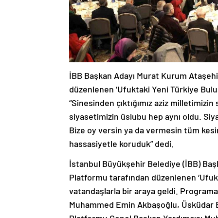
İBB Başkan Adayı Murat Kurum Ataşehir
düzenlenen ‘Ufuktaki Yeni Türkiye Bul
“Sinesinden çıktığımız aziz milletimizin
siyasetimizin üslubu hep aynı oldu. Siya
Bize oy versin ya da vermesin tüm kesi
hassasiyetle koruduk” dedi.
İstanbul Büyükşehir Belediye (İBB) Baş
Platformu tarafından düzenlenen ‘Ufuk
vatandaşlarla bir araya geldi. Program
Muhammed Emin Akbaşoğlu, Üsküdar Bel
Platformu Genel Başkan Yardımcısı Muh