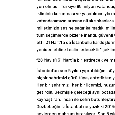
yeri olmadı. Türkiye 85 milyon vatandaşı
ikliminin korunması ve yaşatılmasıyla m
vatandaşımızın arasına nifak sokanlara a
milletimizin sesine sağır kalmadık, mill
tüm seçimlerde bizlere inandı, güvenli v
etti. 31 Mart’ta da İstanbullu kardeşler
yeniden ehline teslim edecektir” şekli
“28 Mayıs’ı 31 Mart’la birleştirecek ve 
İstanbul’un son 5 yılda yıpratıldığını sö
hiçbir şehrimizi gürültüye, estetikten 
Her bir şehrimizi, her bir ilçemizi, huzu
getirdik. Geçmişle geleceği aynı potada 
kaynaştıran, insan ile şehri bütünleştir
Gözbebeğimiz İstanbul ne yazık ki 2019’
şeylerden mahrum bırakılıyor. Son 5 yılda