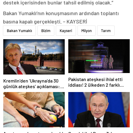
destek içerisinden bunlar tahsil edilmiş olacak.”
Bakan Yumaklı’nın konuşmasının ardından toplantı
basına kapalı gerçekleşti. – KAYSERİ
Bakan Yumaklı
Bizim
Kayseri
Milyon
Tarım
Pakistan ateşkesi ihlal etti
Kremlin’den ‘Ukrayna’da 30
iddiası! 2 ülkeden 2 farklı
günlük ateşkes’ açıklaması:
açıklama
Bunu iyice düşünmeliyiz