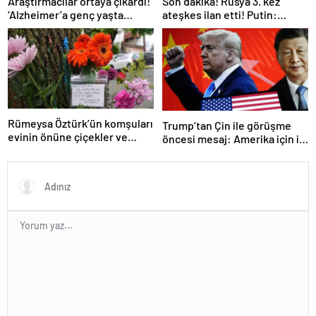
Araştırmacılar ortaya çıkardı!
Son dakika! Rusya 3. kez
‘Alzheimer’a genç yaşta
ateşkes ilan etti! Putin:
yakalanabilirsiniz’
Erdoğan ile görüşme
gerçekleştireceğiz
Rümeysa Öztürk’ün komşuları
Trump’tan Çin ile görüşme
evinin önüne çiçekler ve
öncesi mesaj: Amerika için iyi
notlar bıraktı
bir anlaşma yapmalıyız