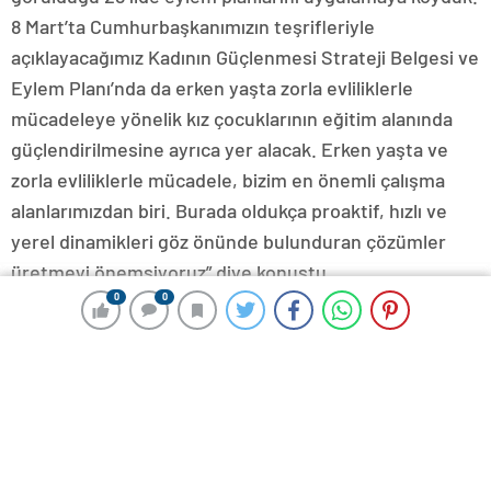
8 Mart’ta Cumhurbaşkanımızın teşrifleriyle
açıklayacağımız Kadının Güçlenmesi Strateji Belgesi ve
Eylem Planı’nda da erken yaşta zorla evliliklerle
mücadeleye yönelik kız çocuklarının eğitim alanında
güçlendirilmesine ayrıca yer alacak. Erken yaşta ve
zorla evliliklerle mücadele, bizim en önemli çalışma
alanlarımızdan biri. Burada oldukça proaktif, hızlı ve
yerel dinamikleri göz önünde bulunduran çözümler
üretmeyi önemsiyoruz” diye konuştu.
0
0
0
0
Çalışmalar
Evlilikle
Mücadele
Önemli
Veriler