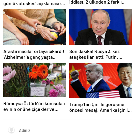
iddiası! 2 ülkeden 2 farklı
günlük ateşkes’ açıklaması:
açıklama
Bunu iyice düşünmeliyiz
Araştırmacılar ortaya çıkardı!
Son dakika! Rusya 3. kez
‘Alzheimer’a genç yaşta
ateşkes ilan etti! Putin:
yakalanabilirsiniz’
Erdoğan ile görüşme
gerçekleştireceğiz
Rümeysa Öztürk’ün komşuları
Trump’tan Çin ile görüşme
evinin önüne çiçekler ve
öncesi mesaj: Amerika için iyi
notlar bıraktı
bir anlaşma yapmalıyız