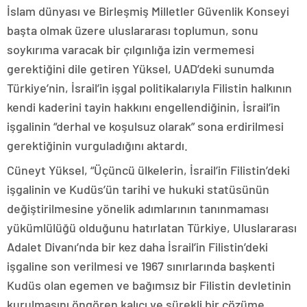
İslam dünyası ve Birleşmiş Milletler Güvenlik Konseyi
başta olmak üzere uluslararası toplumun, sonu
soykırıma varacak bir çılgınlığa izin vermemesi
gerektiğini dile getiren Yüksel, UAD’deki sunumda
Türkiye’nin, İsrail’in işgal politikalarıyla Filistin halkının
kendi kaderini tayin hakkını engellendiğinin, İsrail’in
işgalinin “derhal ve koşulsuz olarak” sona erdirilmesi
gerektiğinin vurguladığını aktardı.
Cüneyt Yüksel, “Üçüncü ülkelerin, İsrail’in Filistin’deki
işgalinin ve Kudüs’ün tarihi ve hukuki statüsünün
değiştirilmesine yönelik adımlarının tanınmaması
yükümlülüğü olduğunu hatırlatan Türkiye, Uluslararası
Adalet Divanı’nda bir kez daha İsrail’in Filistin’deki
işgaline son verilmesi ve 1967 sınırlarında başkenti
Kudüs olan egemen ve bağımsız bir Filistin devletinin
kurulmasını öngören kalıcı ve sürekli bir çözüme