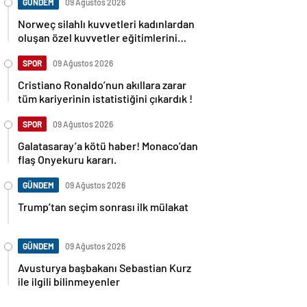
GÜNDEM
09 Ağustos 2026
Norweç silahlı kuvvetleri kadınlardan
oluşan özel kuvvetler eğitimlerini
başlattı.
SPOR
09 Ağustos 2026
Cristiano Ronaldo’nun akıllara zarar
tüm kariyerinin istatistiğini çıkardık !
SPOR
09 Ağustos 2026
Galatasaray’a kötü haber! Monaco’dan
flaş Onyekuru kararı.
GÜNDEM
09 Ağustos 2026
Trump’tan seçim sonrası ilk mülakat
GÜNDEM
09 Ağustos 2026
Avusturya başbakanı Sebastian Kurz
ile ilgili bilinmeyenler