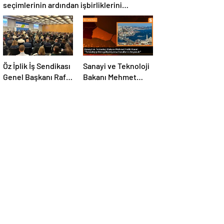
seçimlerinin ardından işbirliklerini
güçlendirmek için ziyaretler gerçekleştirdi
Öz İplik İş Sendikası
Sanayi ve Teknoloji
Genel Başkanı Rafi
Bakanı Mehmet
Ay, ABD Başkanı
Fatih Kacır:
Joe Biden’ın Özel
“Teknolojiyi kim
Danışmanı ile
geliştiriyorsa
görüştü
kuralları o koyacak”