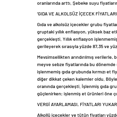
oranlarında arttı. Şebeke suyu fiyatları
‘GIDA VE ALKOLSÜZ İÇECEK FİYATLARI
Gıda ve alkolsüz içecekler grubu fiyatla
gruptaki yıllık enflasyon, yüksek baz e
gerçekleşti. Yıllık enflasyon işlenmemi
gerileyerek sırasıyla yüzde 87,35 ve yü
Mevsimsellikten arındırılmış verilerle, 
meyve sebze fiyatlarında bu dönemde se
işlenmemiş gıda grubunda kırmızı et fi
diğer dikkat çeken kalemler oldu. Böyle
oranında gerçekleşti. İşlenmiş gıda gru
güçlenirken; işlenmiş et ürünleri öne ç
VERGİ AYARLAMASI, FİYATLARI YUKA
Alkollü içecekler ve tütün fiyatları yüz