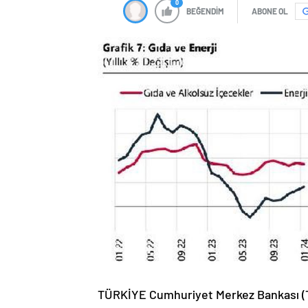
0
BEĞENDİM
ABONE OL
TÜRKİYE Cumhuriyet Merkez Bankası (TC