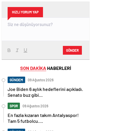
HIZLI YORUM YAP
GÖNDER
SON DAKİKA
HABERLERİ
GÜNDEM
09 Ağustos 2026
Joe Biden 6 aylık hedeflerini açıkladı.
Senato buz gibi…
SPOR
09 Ağustos 2026
En fazla kızaran takım Antalyaspor!
Tam 5 futbolcu….