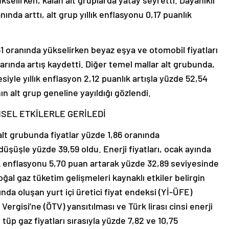
anında arttı, alt grup yıllık enflasyonu 0,17 puanlık
61 oranında yükselirken beyaz eşya ve otomobil fiyatları
arında artış kaydetti. Diğer temel mallar alt grubunda,
iyle yıllık enflasyon 2,12 puanlık artışla yüzde 52,54
nın alt grup geneline yayıldığı gözlendi.
MSEL ETKİLERLE GERİLEDİ
alt grubunda fiyatlar yüzde 1,86 oranında
 düşüşle yüzde 39,59 oldu. Enerji fiyatları, ocak ayında
ık enflasyonu 5,70 puan artarak yüzde 32,89 seviyesinde
oğal gaz tüketim gelişmeleri kaynaklı etkiler belirgin
ında oluşan yurt içi üretici fiyat endeksi (Yİ-ÜFE)
 Vergisi’ne (ÖTV) yansıtılması ve Türk lirası cinsi enerji
 tüp gaz fiyatları sırasıyla yüzde 7,82 ve 10,75