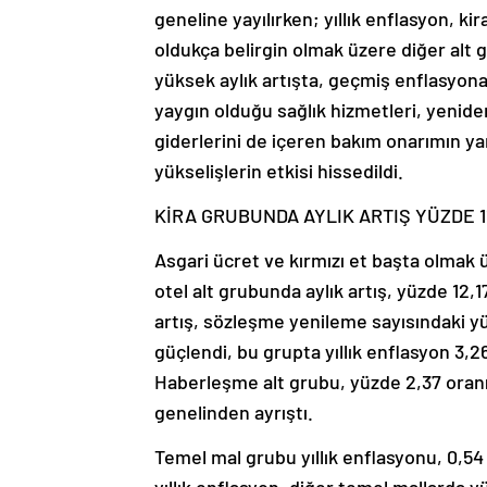
geneline yayılırken; yıllık enflasyon, 
oldukça belirgin olmak üzere diğer alt g
yüksek aylık artışta, geçmiş enflasyon
yaygın olduğu sağlık hizmetleri, yeni
giderlerini de içeren bakım onarımın ya
yükselişlerin etkisi hissedildi.
KİRA GRUBUNDA AYLIK ARTIŞ YÜZDE 1
Asgari ücret ve kırmızı et başta olmak ü
otel alt grubunda aylık artış, yüzde 12,
artış, sözleşme yenileme sayısındaki yük
güçlendi, bu grupta yıllık enflasyon 3,2
Haberleşme alt grubu, yüzde 2,37 oranın
genelinden ayrıştı.
Temel mal grubu yıllık enflasyonu, 0,54 p
yıllık enflasyon, diğer temel mallarda y