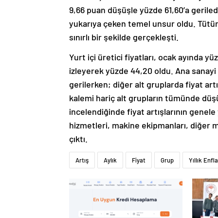
9,66 puan düşüşle yüzde 61,60’a geriledi
yukarıya çeken temel unsur oldu. Tütün
sınırlı bir şekilde gerçekleşti.
Yurt içi üretici fiyatları, ocak ayında yü
izleyerek yüzde 44,20 oldu. Ana sanayi g
gerilerken; diğer alt gruplarda fiyat art
kalemi hariç alt grupların tümünde düşü
incelendiğinde fiyat artışlarının genele 
hizmetleri, makine ekipmanları, diğer ma
çıktı.
Artış
Aylık
Fiyat
Grup
Yıllık Enfl