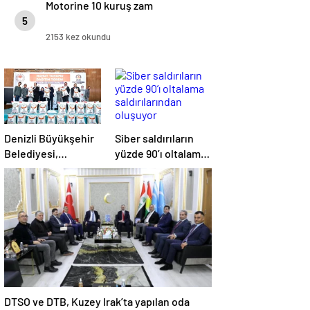
Motorine 10 kuruş zam
5
2153 kez okundu
Denizli Büyükşehir
Siber saldırıların
Belediyesi,
yüzde 90’ı oltalama
Çiftçilere Nohut
saldırılarından
Tohumu Desteği
oluşuyor
Veriyor
DTSO ve DTB, Kuzey Irak’ta yapılan oda