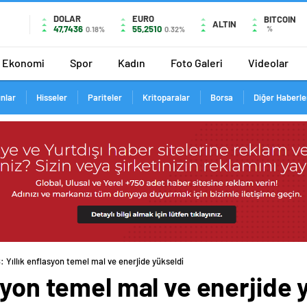
DOLAR
EURO
BITCOIN
ALTIN
47,7436
55,2510
%
0.18%
0.32%
Ekonomi
Spor
Kadın
Foto Galeri
Videolar
ınlar
Hisseler
Pariteler
Kritoparalar
Borsa
Diğer Haberle
 Yıllık enflasyon temel mal ve enerjide yükseldi
syon temel mal ve enerjide 