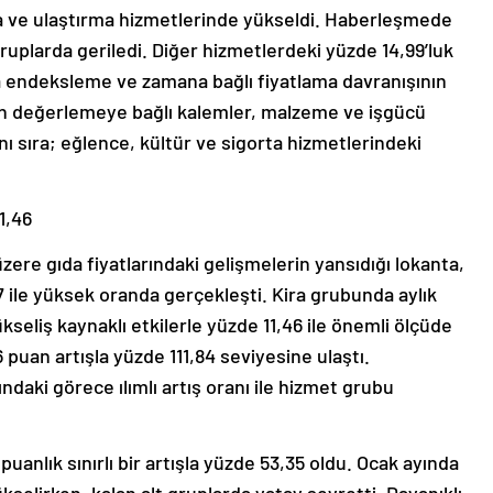
kira ve ulaştırma hizmetlerinde yükseldi. Haberleşmede
ruplarda geriledi. Diğer hizmetlerdeki yüzde 14,99’luk
a endeksleme ve zamana bağlı fiyatlama davranışının
den değerlemeye bağlı kalemler, malzeme ve işgücü
nı sıra; eğlence, kültür ve sigorta hizmetlerindeki
1,46
zere gıda fiyatlarındaki gelişmelerin yansıdığı lokanta,
17 ile yüksek oranda gerçekleşti. Kira grubunda aylık
seliş kaynaklı etkilerle yüzde 11,46 ile önemli ölçüde
6 puan artışla yüzde 111,84 seviyesine ulaştı.
daki görece ılımlı artış oranı ile hizmet grubu
uanlık sınırlı bir artışla yüzde 53,35 oldu. Ocak ayında
ükselirken, kalan alt gruplarda yatay seyretti. Dayanıklı