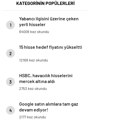
KATEGORİNİN POPÜLERLERİ
Yabancı ilgisini üzerine çeken
yerli hisseler
1
64009 kez okundu
15 hisse hedef fiyatını yükseltti
2
12168 kez okundu
HSBC, havacılık hisselerini
mercek altına aldı
3
2753 kez okundu
Google satın alımlara tam gaz
devam ediyor!
4
2177 kez okundu