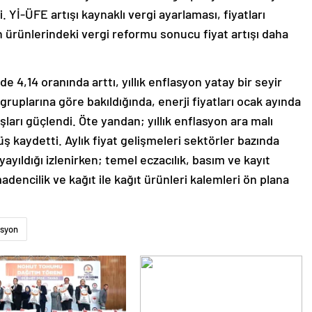
. Yİ-ÜFE artışı kaynaklı vergi ayarlaması, fiyatları
 ürünlerindeki vergi reformu sonucu fiyat artışı daha
zde 4,14 oranında arttı, yıllık enflasyon yatay bir seyir
ruplarına göre bakıldığında, enerji fiyatları ocak ayında
ışları güçlendi. Öte yandan; yıllık enflasyon ara malı
ş kaydetti. Aylık fiyat gelişmeleri sektörler bazında
yayıldığı izlenirken; temel eczacılık, basım ve kayıt
dencilik ve kağıt ile kağıt ürünleri kalemleri ön plana
asyon