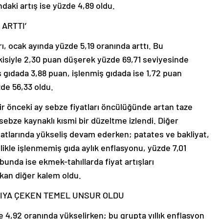
ndaki artış ise yüzde 4,89 oldu.
 ARTTI’
rı, ocak ayında yüzde 5,19 oranında arttı. Bu
tkisiyle 2,30 puan düşerek yüzde 69,71 seviyesinde
ş gıdada 3,88 puan, işlenmiş gıdada ise 1,72 puan
zde 56,33 oldu.
bir önceki ay sebze fiyatları öncülüğünde artan taze
bze kaynaklı kısmi bir düzeltme izlendi. Diğer
yatlarında yükseliş devam ederken; patates ve bakliyat,
likle işlenmemiş gıda aylık enflasyonu, yüzde 7,01
bunda ise ekmek-tahıllarda fiyat artışları
ıkan diğer kalem oldu.
RIYA ÇEKEN TEMEL UNSUR OLDU
de 4,92 oranında yükselirken; bu grupta yıllık enflasyon