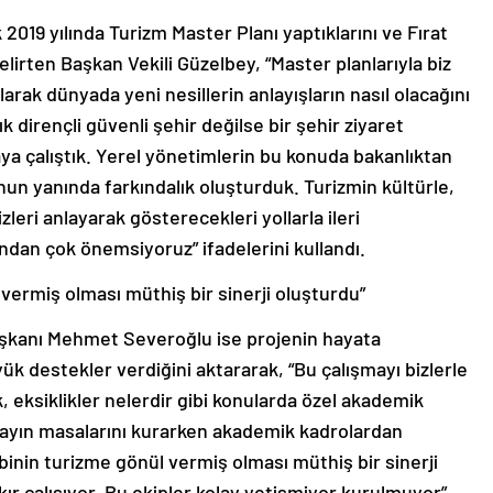
2019 yılında Turizm Master Planı yaptıklarını ve Fırat
 belirten Başkan Vekili Güzelbey, “Master planlarıyla biz
larak dünyada yeni nesillerin anlayışların nasıl olacağını
 dirençli güvenli şehir değilse bir şehir ziyaret
aya çalıştık. Yerel yönetimlerin bu konuda bakanlıktan
n yanında farkındalık oluşturduk. Turizmin kültürle,
leri anlayarak gösterecekleri yollarla ileri
ndan çok önemsiyoruz” ifadelerini kullandı.
vermiş olması müthiş bir sinerji oluşturdu”
şkanı Mehmet Severoğlu ise projenin hayata
 destekler verdiğini aktararak, “Bu çalışmayı bizlerle
, eksiklikler nelerdir gibi konularda özel akademik
ştayın masalarını kurarken akademik kadrolardan
inin turizme gönül vermiş olması müthiş bir sinerji
 tıkır çalışıyor. Bu ekipler kolay yetişmiyor kurulmuyor”