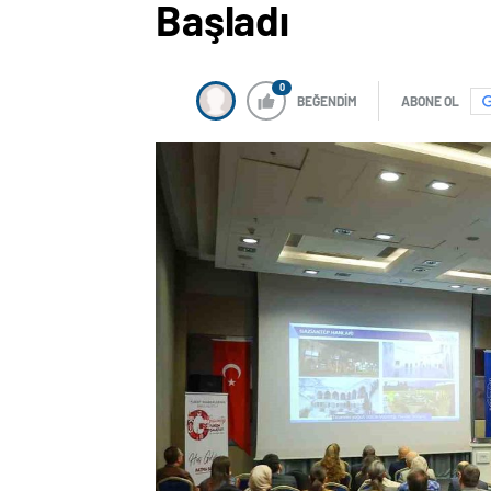
Başladı
0
BEĞENDİM
ABONE OL