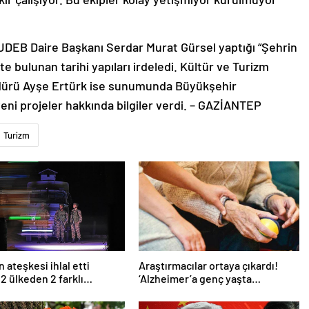
KUDEB Daire Başkanı Serdar Murat Gürsel yaptığı “Şehrin
e bulunan tarihi yapıları irdeledi. Kültür ve Turizm
dürü Ayşe Ertürk ise sunumunda Büyükşehir
yeni projeler hakkında bilgiler verdi. – GAZİANTEP
Turizm
 ateşkesi ihlal etti
Araştırmacılar ortaya çıkardı!
 2 ülkeden 2 farklı
‘Alzheimer’a genç yaşta
ma
yakalanabilirsiniz’