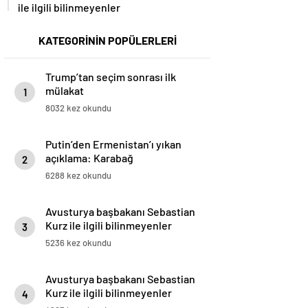
ile ilgili bilinmeyenler
KATEGORİNİN POPÜLERLERİ
Trump’tan seçim sonrası ilk
mülakat
1
8032 kez okundu
Putin’den Ermenistan’ı yıkan
açıklama: Karabağ
2
Azerbaycan’ın ayrılmaz bir
6288 kez okundu
parçasıdır!
Avusturya başbakanı Sebastian
Kurz ile ilgili bilinmeyenler
3
5236 kez okundu
Avusturya başbakanı Sebastian
Kurz ile ilgili bilinmeyenler
4