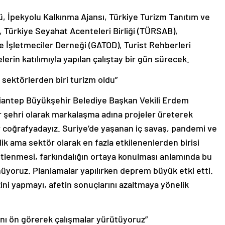
ü, İpekyolu Kalkınma Ajansı, Türkiye Turizm Tanıtım ve
, Türkiye Seyahat Acenteleri Birliği (TÜRSAB),
e İşletmeciler Derneği (GATOD), Turist Rehberleri
elerin katılımıyla yapılan çalıştay bir gün sürecek.
sektörlerden biri turizm oldu”
iantep Büyükşehir Belediye Başkan Vekili Erdem
r şehri olarak markalaşma adına projeler üreterek
 bir coğrafyadayız. Suriye’de yaşanan iç savaş, pandemi ve
k ama sektör olarak en fazla etkilenenlerden birisi
tlenmesi, farkındalığın ortaya konulması anlamında bu
ünüyoruz. Planlamalar yapılırken deprem büyük etki etti.
izini yapmayı, afetin sonuçlarını azaltmaya yönelik
ağını ön görerek çalışmalar yürütüyoruz”