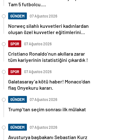
Tam 5 futbolcu….
GÜNDEM
07 Ağustos 2026
Norweç silahlı kuvvetleri kadınlardan
oluşan özel kuvvetler eğitimlerini
başlattı.
SPOR
07 Ağustos 2026
Cristiano Ronaldo’nun akıllara zarar
tüm kariyerinin istatistiğini çıkardık !
SPOR
07 Ağustos 2026
Galatasaray’a kötü haber! Monaco’dan
flaş Onyekuru kararı.
GÜNDEM
07 Ağustos 2026
Trump’tan seçim sonrası ilk mülakat
GÜNDEM
07 Ağustos 2026
Avusturya başbakanı Sebastian Kurz