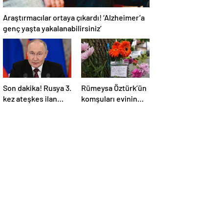
Araştırmacılar ortaya çıkardı! ‘Alzheimer’a
genç yaşta yakalanabilirsiniz’
Son dakika! Rusya 3.
Rümeysa Öztürk’ün
kez ateşkes ilan
komşuları evinin
etti! Putin: Erdoğan
önüne çiçekler ve
ile görüşme
notlar bıraktı
gerçekleştireceğiz