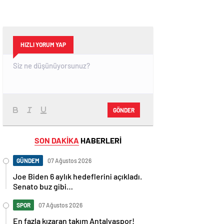
HIZLI YORUM YAP
GÖNDER
SON DAKİKA
HABERLERİ
GÜNDEM
07 Ağustos 2026
Joe Biden 6 aylık hedeflerini açıkladı.
Senato buz gibi…
SPOR
07 Ağustos 2026
En fazla kızaran takım Antalyaspor!