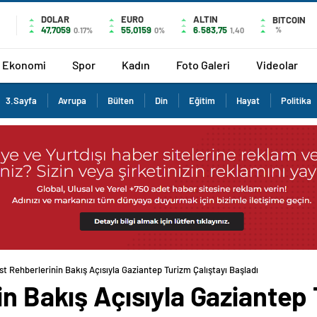
DOLAR
EURO
ALTIN
BITCOIN
47,7059
55,0159
6.583,75
%
0.17%
0%
1,40
Ekonomi
Spor
Kadın
Foto Galeri
Videolar
3.Sayfa
Avrupa
Bülten
Din
Eğitim
Hayat
Politika
ist Rehberlerinin Bakış Açısıyla Gaziantep Turizm Çalıştayı Başladı
in Bakış Açısıyla Gaziantep 