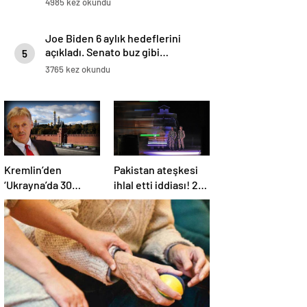
4985 kez okundu
Joe Biden 6 aylık hedeflerini
açıkladı. Senato buz gibi…
5
3765 kez okundu
Kremlin’den
Pakistan ateşkesi
‘Ukrayna’da 30
ihlal etti iddiası! 2
günlük ateşkes’
ülkeden 2 farklı
açıklaması: Bunu
açıklama
iyice düşünmeliyiz