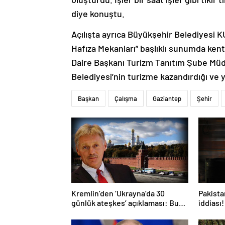
diye konuştu.
Açılışta ayrıca Büyükşehir Belediyesi 
Hafıza Mekanları” başlıklı sunumda kentt
Daire Başkanı Turizm Tanıtım Şube Mü
Belediyesi’nin turizme kazandırdığı ve 
Başkan
Çalışma
Gaziantep
Şehir
Kremlin’den ‘Ukrayna’da 30
Pakistan
günlük ateşkes’ açıklaması: Bunu
iddiası!
iyice düşünmeliyiz
açıkla