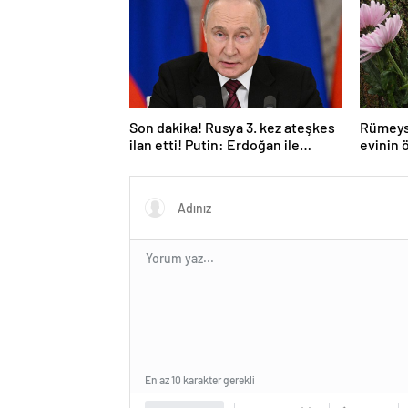
Son dakika! Rusya 3. kez ateşkes
Rümeys
ilan etti! Putin: Erdoğan ile
evinin 
görüşme gerçekleştireceğiz
bıraktı
En az 10 karakter gerekli