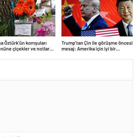
a Öztürk’ün komşuları
Trump’tan Çin ile görüşme öncesi
önüne çiçekler ve notlar
mesaj: Amerika için iyi bir
anlaşma yapmalıyız