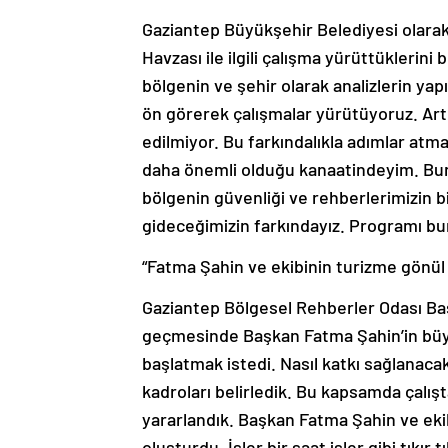
Gaziantep Büyükşehir Belediyesi olarak 
Havzası ile ilgili çalışma yürüttüklerini
bölgenin ve şehir olarak analizlerin yapı
ön görerek çalışmalar yürütüyoruz. Artık
edilmiyor. Bu farkındalıkla adımlar atm
daha önemli olduğu kanaatindeyim. Bunu
bölgenin güvenliği ve rehberlerimizin biz
gideceğimizin farkındayız. Programı bu
“Fatma Şahin ve ekibinin turizme gönül 
Gaziantep Bölgesel Rehberler Odası Ba
geçmesinde Başkan Fatma Şahin’in büyük
başlatmak istedi. Nasıl katkı sağlanacak
kadroları belirledik. Bu kapsamda çalı
yararlandık. Başkan Fatma Şahin ve ekib
oluşturdu. İşler bir saat işler gibi tıkır