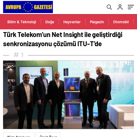
Bilim & Teknoloji
Doğa
Hayvanlar
Magazin
Otomobil
Türk Telekom’un Net Insight ile geliştirdiği
senkronizasyonu çözümü ITU-T’de
1