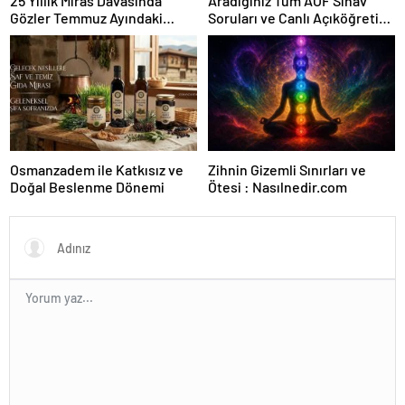
25 Yıllık Miras Davasında
Aradığınız Tüm AÖF Sınav
Gözler Temmuz Ayındaki
Soruları ve Canlı Açıköğretim
Karar Duruşmasına Çevrildi
Forumu Burada
Osmanzadem ile Katkısız ve
Zihnin Gizemli Sınırları ve
Doğal Beslenme Dönemi
Ötesi : Nasılnedir.com