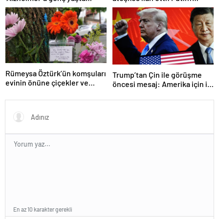
yakalanabilirsiniz’
Erdoğan ile görüşme
gerçekleştireceğiz
Rümeysa Öztürk’ün komşuları
Trump’tan Çin ile görüşme
evinin önüne çiçekler ve
öncesi mesaj: Amerika için iyi
notlar bıraktı
bir anlaşma yapmalıyız
En az 10 karakter gerekli