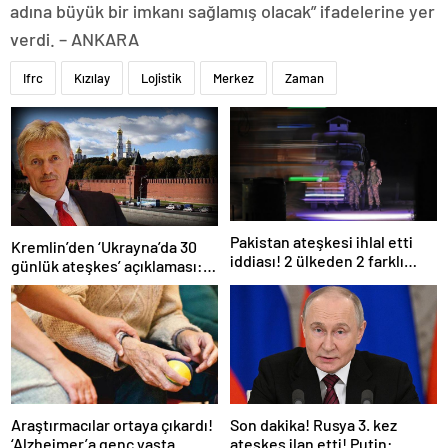
adına büyük bir imkanı sağlamış olacak” ifadelerine yer
verdi. – ANKARA
Ifrc
Kızılay
Lojistik
Merkez
Zaman
Pakistan ateşkesi ihlal etti
Kremlin’den ‘Ukrayna’da 30
iddiası! 2 ülkeden 2 farklı
günlük ateşkes’ açıklaması:
açıklama
Bunu iyice düşünmeliyiz
Araştırmacılar ortaya çıkardı!
Son dakika! Rusya 3. kez
‘Alzheimer’a genç yaşta
ateşkes ilan etti! Putin: